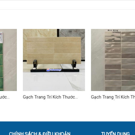
hước
Gạch Trang Trí Kích Thước
Gạch Trang Trí Kích T
0
30×60 cm TD-01
30×60 cm Ấn Độ TD-0
CHÍNH SÁCH & ĐIỀU KHOẢN
TUYỂN DỤNG