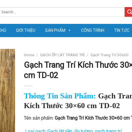
earch
or:
CHỦ
GIỚI THIỆU
SẢN PHẨM
CÔNG TRÌNH
TIN TỨC
Home
/
GẠCH ỐP LÁT TRANG TRÍ
/
Gạch Trang Trí 30x60
Gạch Trang Trí Kích Thước 30
cm TD-02
Thông Tin Sản Phẩm:
Gạch Tran
Kích Thước 30×60 cm TD-02
Tên sản phẩm:
Gạch Trang Trí Kích Thước 30×60 cm
Loại gạch: Gạch lát nền, ốp tường, gạch trang trí