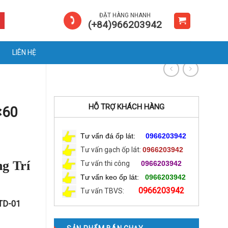
ĐẶT HÀNG NHANH
(+84)966203942
LIÊN HỆ
HỖ TRỢ KHÁCH HÀNG
×60
Tư vấn đá ốp lát:
0966203942
Tư vấn gạch ốp lát:
0966203942
g Trí
Tư vấn thi công
0966203942
Tư vấn keo ốp lát:
0966203942
0966203942
Tư vấn TBVS:
 TD-01