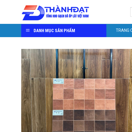
Skip
S
to
f
content
DANH MỤC SẢN PHẨM
TRANG 