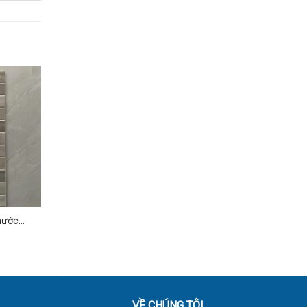
hước
4
VỀ CHÚNG TÔI