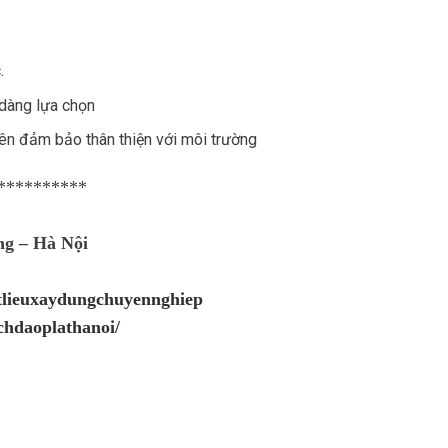
.
dàng lựa chọn
ên đảm bảo thân thiện với môi trường
**********
ng – Hà Nội
atlieuxaydungchuyennghiep
chdaoplathanoi/