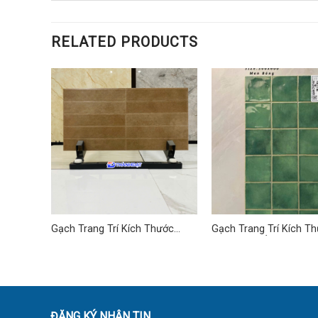
RELATED PRODUCTS
ước
Gạch Trang Trí Kích Thước
Gạch Trang Trí Kích T
30×60 cm TD-05
30×60 cm Ấn Độ TD-1
ĐĂNG KÝ NHẬN TIN