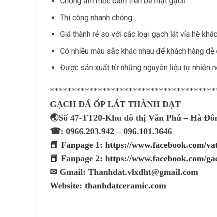
Chống ẩm mốc bám trên bề mặt gạch
Thi công nhanh chóng
.
Giá thành rẻ so với các loại gạch lát vỉa hè khác
Có nhiều màu sắc khác nhau để khách hàng dễ 
Được sản xuất từ những nguyên liệu tự nhiên n
**************************************
GẠCH ĐÁ ỐP LÁT THÀNH ĐẠT
🌏Số 47-TT20-Khu đô thị Văn Phú – Hà Đô
☎: 0966.203.942 – 096.101.3646
📕 Fanpage 1: https://www.facebook.com/v
📕 Fanpage 2: https://www.facebook.com/ga
✉ Gmail: Thanhdat.vlxdht@gmail.com
Website: thanhdatceramic.com