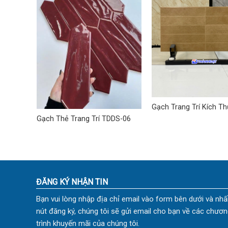
hẩu
Gạch Trang Trí Kích T
30×60 cm TD-04
Gạch Thẻ Trang Trí TDDS-06
ĐĂNG KÝ NHẬN TIN
Bạn vui lòng nhập địa chỉ email vào form bên dưới và nhấ
nút đăng ký, chúng tôi sẽ gửi email cho bạn về các chươn
trình khuyến mãi của chúng tôi.