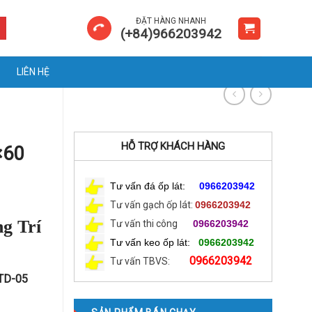
ĐẶT HÀNG NHANH
(+84)966203942
LIÊN HỆ
HỖ TRỢ KHÁCH HÀNG
×60
Tư vấn đá ốp lát:
0966203942
Tư vấn gạch ốp lát:
0966203942
g Trí
Tư vấn thi công
0966203942
Tư vấn keo ốp lát:
0966203942
0966203942
Tư vấn TBVS:
 TD-05