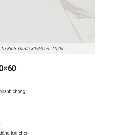
 Trí Kích Thước 30×60 cm TD-05
30×60
o nhanh chóng
.
dàng lựa chọn