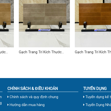
hước
Gạch Trang Trí Kích Thước
Gạch Trang Trí Kích T
30×60 cm TD-07
30×60 cm TD-06
CHÍNH SÁCH & ĐIỀU KHOẢN
TUYỂN DỤNG
n
Chính sách và quy định chung
Tuyển dụng kế 
g
Hướng dẫn mua hàng
Tuyển Dụng Nhâ