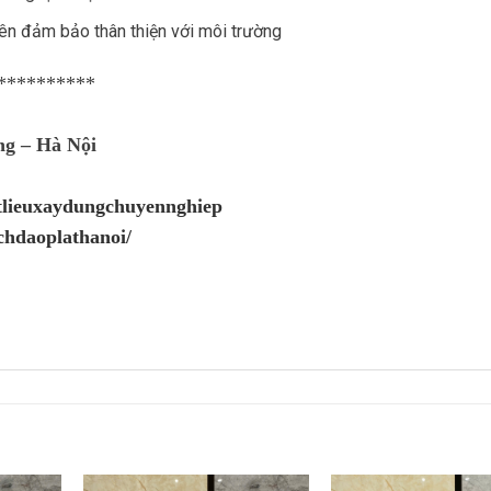
ên đảm bảo thân thiện với môi trường
**********
ng – Hà Nội
atlieuxaydungchuyennghiep
chdaoplathanoi/