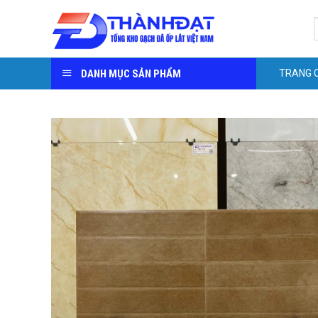
Skip
S
to
f
content
DANH MỤC SẢN PHẨM
TRANG 