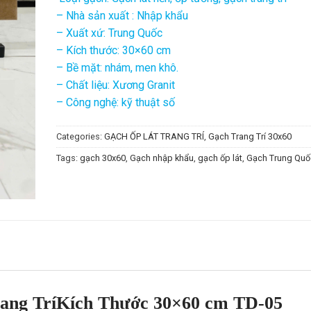
– Nhà sản xuất : Nhập khẩu
– Xuất xứ: Trung Quốc
– Kích thước: 30×60 cm
– Bề mặt: nhám, men khô.
– Chất liệu: Xương Granit
– Công nghệ: kỹ thuật số
Categories:
GẠCH ỐP LÁT TRANG TRÍ
,
Gạch Trang Trí 30x60
Tags:
gạch 30x60
,
Gạch nhập khẩu
,
gạch ốp lát
,
Gạch Trung Quố
ang TríKích Thước 30×60 cm TD-05