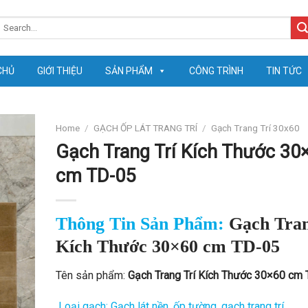
earch
or:
CHỦ
GIỚI THIỆU
SẢN PHẨM
CÔNG TRÌNH
TIN TỨC
Home
/
GẠCH ỐP LÁT TRANG TRÍ
/
Gạch Trang Trí 30x60
Gạch Trang Trí Kích Thước 30
cm TD-05
Thông Tin Sản Phẩm:
Gạch Tran
Kích Thước 30×60 cm TD-05
Tên sản phẩm:
Gạch Trang Trí Kích Thước 30×60 cm
Loại gạch: Gạch lát nền, ốp tường, gạch trang trí