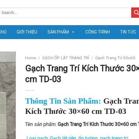
earch
or:
CHỦ
GIỚI THIỆU
SẢN PHẨM
CÔNG TRÌNH
TIN TỨC
Home
/
GẠCH ỐP LÁT TRANG TRÍ
/
Gạch Trang Trí 30x60
Gạch Trang Trí Kích Thước 30
cm TD-03
Thông Tin Sản Phẩm:
Gạch Tran
Kích Thước 30×60 cm TD-03
Tên sản phẩm:
Gạch Trang Trí Kích Thước 30×60 cm
Loại gạch: Gạch lát nền, ốp tường, gạch trang trí