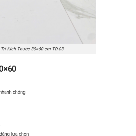
 Trí Kích Thước 30×60 cm TD-03
30×60
o nhanh chóng
.
dàng lựa chọn