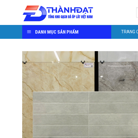
Skip
S
to
f
content
DANH MỤC SẢN PHẨM
TRANG 