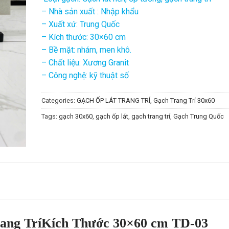
– Nhà sản xuất : Nhập khẩu
– Xuất xứ: Trung Quốc
– Kích thước: 30×60 cm
– Bề mặt: nhám, men khô.
– Chất liệu: Xương Granit
– Công nghệ: kỹ thuật số
Categories:
GẠCH ỐP LÁT TRANG TRÍ
,
Gạch Trang Trí 30x60
Tags:
gạch 30x60
,
gạch ốp lát
,
gạch trang trí
,
Gạch Trung Quốc
ang TríKích Thước 30×60 cm TD-03