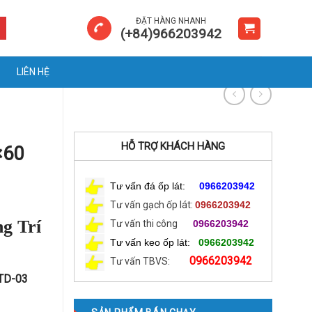
ĐẶT HÀNG NHANH
(+84)966203942
LIÊN HỆ
HỖ TRỢ KHÁCH HÀNG
×60
Tư vấn đá ốp lát:
0966203942
Tư vấn gạch ốp lát:
0966203942
g Trí
Tư vấn thi công
0966203942
Tư vấn keo ốp lát:
0966203942
0966203942
Tư vấn TBVS:
 TD-03