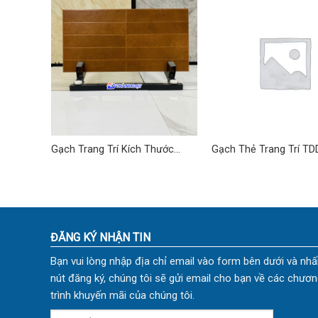
ước
Gạch Trang Trí Kích Thước
Gạch Thẻ Trang Trí TD
30×60 cm TD-06
ĐĂNG KÝ NHẬN TIN
Bạn vui lòng nhập địa chỉ email vào form bên dưới và nhấ
nút đăng ký, chúng tôi sẽ gửi email cho bạn về các chươn
trình khuyến mãi của chúng tôi.