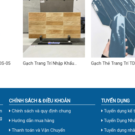
DS-05
Gạch Trang Trí Nhập Khẩu
Gạch Thẻ Trang Trí T
40×80 (cm) TDTQ-EC11
CHÍNH SÁCH & ĐIỀU KHOẢN
TUYỂN DỤNG
n
Chính sách và quy định chung
Tuyển dụng kế 
g
Hướng dẫn mua hàng
Tuyển Dụng Nhâ
Thanh toán và Vận Chuyển
Tuyển dụng nhân