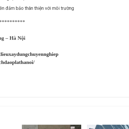
ên đảm bảo thân thiện với môi trường
**********
ng – Hà Nội
atlieuxaydungchuyennghiep
chdaoplathanoi/