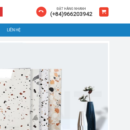
ĐẶT HÀNG NHANH
(+84)966203942
LIÊN HỆ