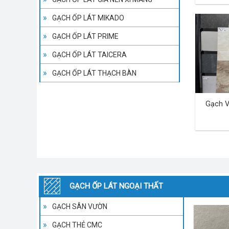
GẠCH ỐP LÁT MIKADO
GẠCH ỐP LÁT PRIME
GẠCH ỐP LÁT TAICERA
GẠCH ỐP LÁT THẠCH BÀN
Gạch V
GẠCH ỐP LÁT NGOẠI THẤT
GẠCH SÂN VƯỜN
GẠCH THẺ CMC