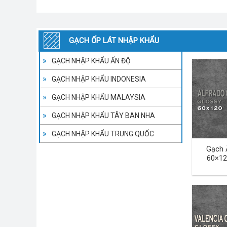
GẠCH ỐP LÁT NHẬP KHẨU
GẠCH NHẬP KHẨU ẤN ĐỘ
GẠCH NHẬP KHẨU INDONESIA
GẠCH NHẬP KHẨU MALAYSIA
GẠCH NHẬP KHẨU TÂY BAN NHA
GẠCH NHẬP KHẨU TRUNG QUỐC
Gạch 
60×12