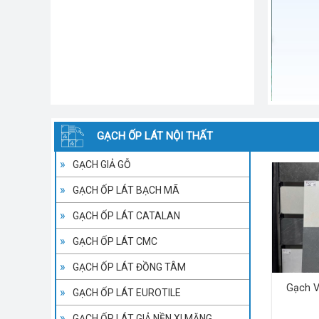
GẠCH ỐP LÁT NỘI THẤT
GẠCH GIẢ GỖ
GẠCH ỐP LÁT BẠCH MÃ
GẠCH ỐP LÁT CATALAN
GẠCH ỐP LÁT CMC
GẠCH ỐP LÁT ĐỒNG TÂM
Gạch V
GẠCH ỐP LÁT EUROTILE
GẠCH ỐP LÁT GIẢ NỀN XI MĂNG