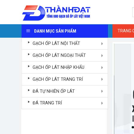
Skip
S
to
f
content
DANH MỤC SẢN PHẨM
TRANG 
GẠCH ỐP LÁT NỘI THẤT
GẠCH ỐP LÁT NGOẠI THẤT
GẠCH ỐP LÁT NHẬP KHẨU
GẠCH ỐP LÁT TRANG TRÍ
ĐÁ TỰ NHIÊN ỐP LÁT
ĐÁ TRANG TRÍ