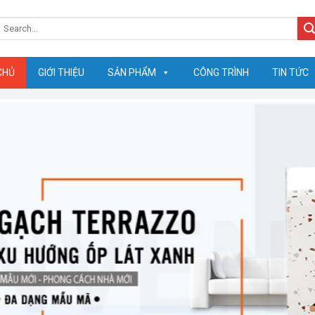
earch
or:
CHỦ
GIỚI THIỆU
SẢN PHẨM
CÔNG TRÌNH
TIN TỨC