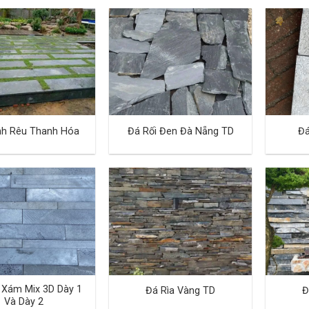
nh Rêu Thanh Hóa
Đá Rối Đen Đà Nẵng TD
Đá
 Xám Mix 3D Dày 1
Đá Rìa Vàng TD
Đ
Và Dày 2