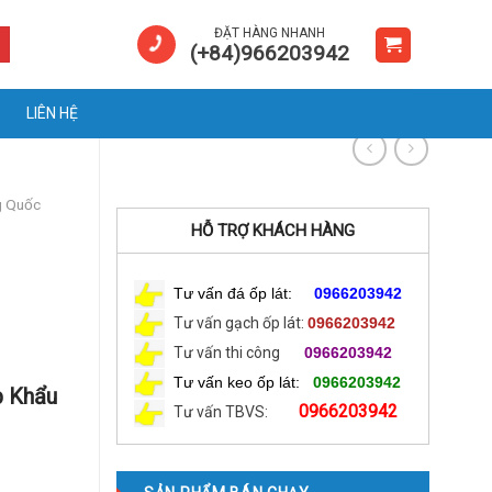
ĐẶT HÀNG NHANH
(+84)966203942
LIÊN HỆ
g Quốc
HỖ TRỢ KHÁCH HÀNG
Tư vấn đá ốp lát:
0966203942
Tư vấn gạch ốp lát:
0966203942
Tư vấn thi công
0966203942
Tư vấn keo ốp lát:
0966203942
p Khẩu
0966203942
Tư vấn TBVS: