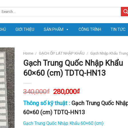
earch
or:
CHỦ
GIỚI THIỆU
SẢN PHẨM
CÔNG TRÌNH
TIN TỨC
Home
/
GẠCH ỐP LÁT NHẬP KHẨU
/
Gạch Nhập Khẩu Trun
Gạch Trung Quốc Nhập Khẩu
60×60 (cm) TDTQ-HN13
340,000
₫
280,000
₫
Thông số kỹ thuật :
Gạch Trung Quốc Nhậ
60×60 (cm) TDTQ-HN13
Gạch Trung Quốc Nhập Khẩu 60×60 (cm)