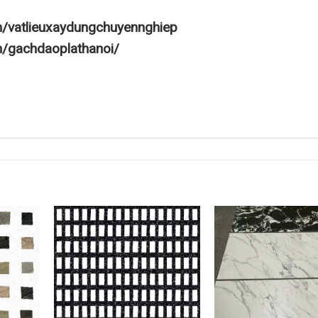
m/vatlieuxaydungchuyennghiep
m/gachdaoplathanoi/