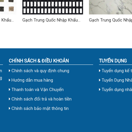
p Khẩu
Gạch Trung Quốc Nhập Khẩu
Gạch Trung Quốc Nhậ
2
60×60 (cm) TDTQ-HN01
60×120 (cm) TDTQ-H
CHÍNH SÁCH & ĐIỀU KHOẢN
TUYỂN DỤNG
n
Chính sách và quy định chung
Tuyển dụng kế 
g
Hướng dẫn mua hàng
Tuyển Dụng Nhâ
Thanh toán và Vận Chuyển
Tuyển dụng nhân
Chính sách đổi trả và hoàn tiền
Chính sách bảo mật thông tin