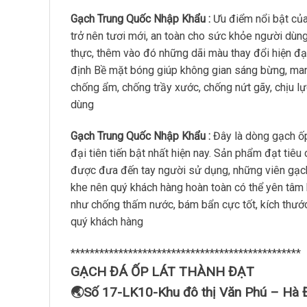
Gạch Trung Quốc Nhập Khẩu :
Ưu điểm nổi bật củ
trở nên tươi mới, an toàn cho sức khỏe người dùn
thực, thêm vào đó những dãi màu thay đổi hiện đại
định Bề mặt bóng giúp không gian sáng bừng, man
chống ẩm, chống trầy xước, chống nứt gãy, chịu lực
dùng
Gạch Trung Quốc Nhập Khẩu :
Đây là dòng gạch ốp
đại tiên tiến bật nhất hiện nay. Sản phẩm đạt ti
được đưa đến tay người sử dụng, những viên gạch p
khe nên quý khách hàng hoàn toàn có thể yên tâm
như chống thấm nước, bám bẩn cực tốt, kích thước
quý khách hàng
************************************************
GẠCH ĐÁ ỐP LÁT THÀNH ĐẠT
🌏Số 17-LK10-Khu đô thị Văn Phú – Hà 