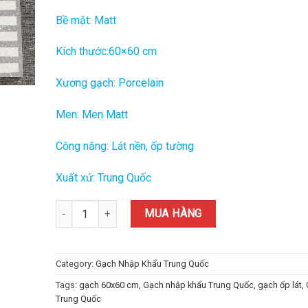
Bề mặt: Matt
Kích thước:60×60 cm
Xương gạch: Porcelain
Men: Men Matt
Công năng: Lát nền, ốp tường
Xuất xứ: Trung Quốc
Gạch Trung Quốc Nhập Khẩu 60x60 (cm) TDTQ-HN13 qua
MUA HÀNG
Category:
Gạch Nhập Khẩu Trung Quốc
Tags:
gạch 60x60 cm
,
Gạch nhập khẩu Trung Quốc
,
gạch ốp lát
,
Trung Quốc