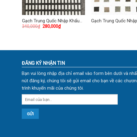
 Khẩu
Gạch Trung Quốc Nhập Khẩu
Gạch Trung Quốc Nhậ
340,000
₫
280,000
₫
0
60×60 (cm) TDTQ-HN11
60×60 (cm) TDTQ-HN0
ĐĂNG KÝ NHẬN TIN
Bạn vui lòng nhập địa chỉ email vào form bên dưới và nhấ
nút đăng ký, chúng tôi sẽ gửi email cho bạn về các chươn
trình khuyến mãi của chúng tôi.