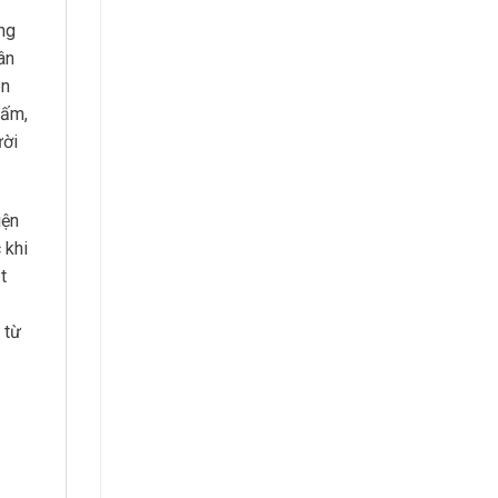
ng
ân
ên
hấm,
ười
iện
 khi
t
 từ