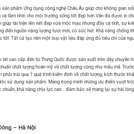
a sản phẩm Ứng dụng công nghệ Châu Âu giúp cho không gian số
g và tầm nhìn cho môi trường sống tốt đẹp hơn Vân đá được in ch
 giúp tái hiện lên nét đẹp vừa mộc mạc nhưng đầy cá tính, sự ki
g đến nguồn năng lượng tươi mới, có sức hút. Khả năng chống t
 tốt. Tất cả tạo nên một loại vật liệu đáp ứng đủ tiêu chí của ng
 lát cao cấp đến từ Trung Quốc được sản xuất trên dây chuyền h
êu chuẩn chất lượng hoàn mỹ về chất lượng cũng như mẫu mã. Trước
hải trải qua 1 quá trình kiểm định về chất lượng, kích thước khắ
 khi sử dụng sản phẩm. Mang trong mình những ưu điểm vượt trội
 chuẩn, khả năng chịu lực cao… đảm bảo sẽ mang lại sự hài lòng
Đông – Hà Nội