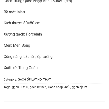
Gạch Trung Quốc Nhập Khẩu 80×80 (cm)
Bề mặt: Matt
Kích thước: 80×80 cm
Xương gạch: Porcelain
Men: Men Bóng
Công năng: Lát nền, ốp tường
Xuất xứ: Trung Quốc
Category:
GẠCH ỐP LÁT NỘI THẤT
Tags:
gạch 80x80
,
gạch lát nền
,
Gạch nhập khẩu
,
gạch ốp lát