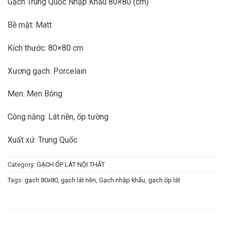
Gạch Trung Quốc Nhập Khẩu 80×80 (cm)
Bề mặt: Matt
Kích thước: 80×80 cm
Xương gạch: Porcelain
Men: Men Bóng
Công năng: Lát nền, ốp tường
Xuất xứ: Trung Quốc
Category:
GẠCH ỐP LÁT NỘI THẤT
Tags:
gạch 80x80
,
gạch lát nền
,
Gạch nhập khẩu
,
gạch ốp lát