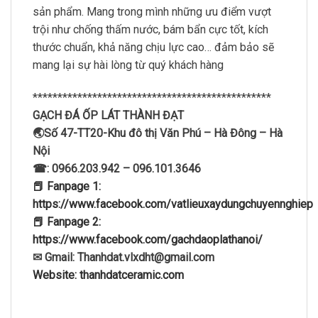
sản phẩm. Mang trong mình những ưu điểm vượt
trội như chống thấm nước, bám bẩn cực tốt, kích
thước chuẩn, khả năng chịu lực cao… đảm bảo sẽ
mang lại sự hài lòng từ quý khách hàng
************************************************
GẠCH ĐÁ ỐP LÁT THÀNH ĐẠT
🌏Số 47-TT20-Khu đô thị Văn Phú – Hà Đông – Hà
Nội
☎: 0966.203.942 – 096.101.3646
📕 Fanpage 1:
https://www.facebook.com/vatlieuxaydungchuyennghiep
📕 Fanpage 2:
https://www.facebook.com/gachdaoplathanoi/
✉ Gmail: Thanhdat.vlxdht@gmail.com
Website: thanhdatceramic.com