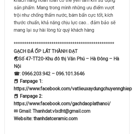
khách hàng hoàn toàn có thể yên tâm khi sử dụng
sản phẩm. Mang trong mình những ưu điểm vượt
trội như chống thấm nước, bám bẩn cực tốt, kích
thước chuẩn, khả năng chịu lực cao… đảm bảo sẽ
mang lại sự hài lòng từ quý khách hàng
************************************************
GẠCH ĐÁ ỐP LÁT THÀNH ĐẠT
🌏Số 47-TT20-Khu đô thị Văn Phú – Hà Đông – Hà
Nội
☎: 0966.203.942 – 096.101.3646
📕 Fanpage 1:
https://www.facebook.com/vatlieuxaydungchuyennghiep
📕 Fanpage 2:
https://www.facebook.com/gachdaoplathanoi/
✉ Gmail: Thanhdat.vlxdht@gmail.com
Website: thanhdatceramic.com