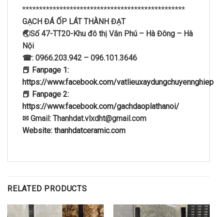
************************************************
GẠCH ĐÁ ỐP LÁT THÀNH ĐẠT
🌏Số 47-TT20-Khu đô thị Văn Phú – Hà Đông – Hà
Nội
☎: 0966.203.942 – 096.101.3646
📕 Fanpage 1:
https://www.facebook.com/vatlieuxaydungchuyennghiep
📕 Fanpage 2:
https://www.facebook.com/gachdaoplathanoi/
✉ Gmail: Thanhdat.vlxdht@gmail.com
Website: thanhdatceramic.com
RELATED PRODUCTS