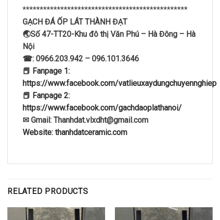
************************************************
GẠCH ĐÁ ỐP LÁT THÀNH ĐẠT
🌏Số 47-TT20-Khu đô thị Văn Phú – Hà Đông – Hà
Nội
☎: 0966.203.942 – 096.101.3646
📕 Fanpage 1:
https://www.facebook.com/vatlieuxaydungchuyennghiep
📕 Fanpage 2:
https://www.facebook.com/gachdaoplathanoi/
✉ Gmail: Thanhdat.vlxdht@gmail.com
Website: thanhdatceramic.com
RELATED PRODUCTS