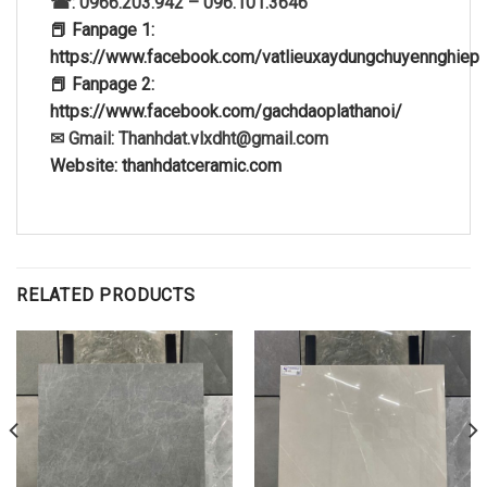
☎: 0966.203.942 – 096.101.3646
📕 Fanpage 1:
https://www.facebook.com/vatlieuxaydungchuyennghiep
📕 Fanpage 2:
https://www.facebook.com/gachdaoplathanoi/
✉ Gmail: Thanhdat.vlxdht@gmail.com
Website: thanhdatceramic.com
RELATED PRODUCTS