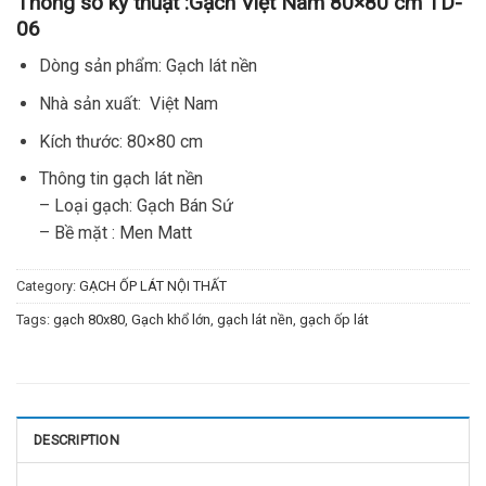
Thông số kỹ thuật :
Gạch Việt Nam 80×80 cm TD-
06
Dòng sản phẩm: Gạch lát nền
Nhà sản xuất: Việt Nam
Kích thước: 80×80 cm
Thông tin gạch lát nền
– Loại gạch: Gạch Bán Sứ
– Bề mặt : Men Matt
Category:
GẠCH ỐP LÁT NỘI THẤT
Tags:
gạch 80x80
,
Gạch khổ lớn
,
gạch lát nền
,
gạch ốp lát
DESCRIPTION