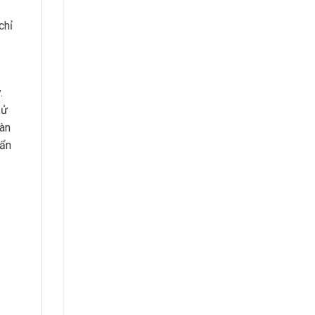
chỉ
.
sử
oàn
bẩn