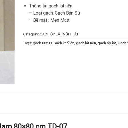
Thông tin gạch lát nền
– Loại gạch: Gạch Bán Sứ
– Bề mặt : Men Matt
Category:
GẠCH ỐP LÁT NỘI THẤT
Tags:
gạch 80x80
,
Gạch khổ lớn
,
gạch lát nền
,
gạch ốp lát
,
Gạch 
 Nam 80×80 cm TD-07