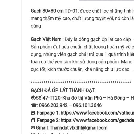
Gạch 80×80 cm TD-01:
được chắt lọc những tinh 
mang thẩm mỹ cao, chất lượng tuyệt vời, nó còn l
dùng
Gạch Việt Nam :
Đây là dòng gạch ốp lát cao cấp đ
Sản phẩm đạt tiêu chuẩn chất lượng hoàn mỹ về 
dụng, những viên gạch phải trả qua 1 quá trình ki
toàn có thể yên tâm khi sử dụng sản phẩm. Mang
cực tốt, kích thước chuẩn, khả năng chịu lực cao
************************************************
GẠCH ĐÁ ỐP LÁT THÀNH ĐẠT
🌏Số 47-TT20-Khu đô thị Văn Phú – Hà Đông – H
☎: 0966.203.942 – 096.101.3646
📕 Fanpage 1: https://www.facebook.com/vatlie
📕 Fanpage 2: https://www.facebook.com/gachda
✉ Gmail: Thanhdat.vlxdht@gmail.com