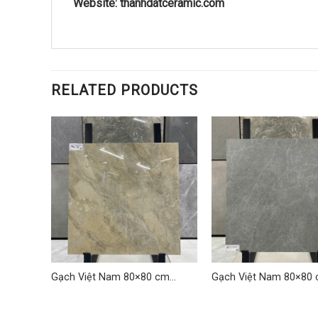
Website: thanhdatceramic.com
RELATED PRODUCTS
cm
Gạch Việt Nam 80×80 cm
Gạch Việt Nam 80×80
TDLQ-13
TDLQ-01