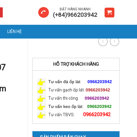
ĐẶT HÀNG NHANH
(+84)966203942
LIÊN HỆ
HỖ TRỢ KHÁCH HÀNG
07
Tư vấn đá ốp lát:
0966203942
am
Tư vấn gạch ốp lát:
0966203942
Tư vấn thi công
0966203942
Tư vấn keo ốp lát:
0966203942
0966203942
Tư vấn TBVS: