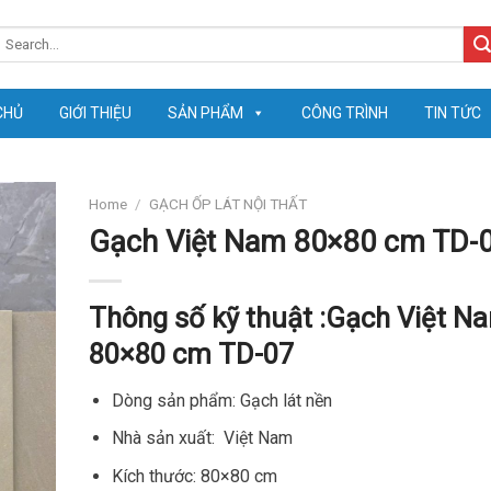
earch
or:
CHỦ
GIỚI THIỆU
SẢN PHẨM
CÔNG TRÌNH
TIN TỨC
Home
/
GẠCH ỐP LÁT NỘI THẤT
Gạch Việt Nam 80×80 cm TD-
Thông số kỹ thuật :
Gạch Việt N
80×80 cm TD-07
Dòng sản phẩm: Gạch lát nền
Nhà sản xuất: Việt Nam
Kích thước: 80×80 cm