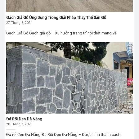
Gạch Giả Gỗ Ứng Dụng Trong Giải Pháp Thay Thế Sàn Gỗ
27 Tháng 6, 2024
Gạch Giả Gỗ Gạch giả gỗ – Xu hướng trang trí nội thất mang vẻ
Đá Rối Đen Đà Nẵng
28 Tháng 7, 2023
Đá rối đen Đà Nẵng Đá Rối Đen Đà Nẵng – Được hình thành cách