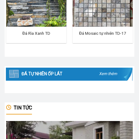
Đá Rìa Xanh TD
Đá Mosaic tự nhiên TD-17
ĐÁ TỰ NHIÊN ỐP LÁT
Xem thêm
TIN TỨC