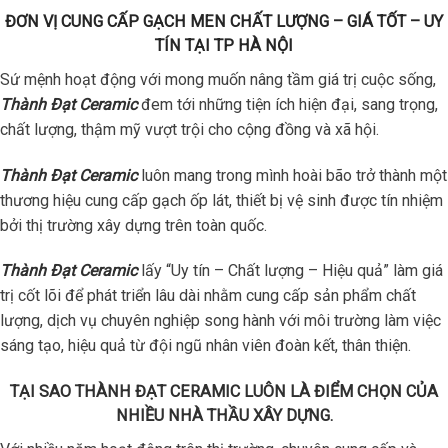
ĐƠN VỊ CUNG CẤP GẠCH MEN CHẤT LƯỢNG – GIÁ TỐT – UY
TÍN TẠI TP HÀ NỘI
Sứ mệnh hoạt động với mong muốn nâng tầm giá trị cuộc sống,
Thành Đạt Ceramic
đem tới những tiện ích hiện đại, sang trọng,
chất lượng, thậm mỹ vượt trội cho cộng đồng và xã hội.
Thành Đạt Ceramic
luôn mang trong mình hoài bão trở thành một
thương hiệu cung cấp gạch ốp lát, thiết bị vệ sinh được tín nhiệm
bởi thị trường xây dựng trên toàn quốc.
Thành Đạt Ceramic
lấy “Uy tín – Chất lượng – Hiệu quả” làm giá
trị cốt lõi để phát triển lâu dài nhằm cung cấp sản phẩm chất
lượng, dịch vụ chuyên nghiệp song hành với môi trường làm việc
sáng tạo, hiệu quả từ đội ngũ nhân viên đoàn kết, thân thiện.
TẠI SAO THÀNH ĐẠT CERAMIC LUÔN LÀ ĐIỂM CHỌN CỦA
NHIỀU NHÀ THẦU XÂY DỰNG.