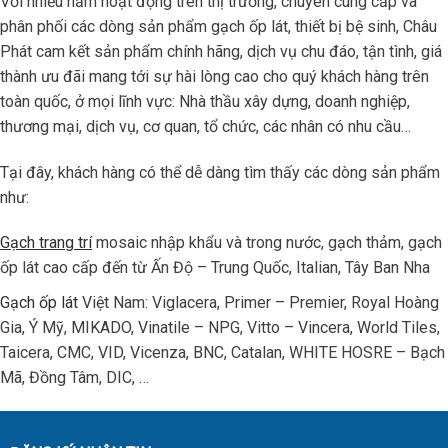
Với nhiều năm hoạt động trên thị trường, chuyên cung cấp và
phân phối các dòng sản phẩm gạch ốp lát, thiết bị bệ sinh, Châu
Phát cam kết sản phẩm chính hãng, dịch vụ chu đáo, tận tình, giá
thành ưu đãi mang tới sự hài lòng cao cho quý khách hàng trên
toàn quốc, ở mọi lĩnh vực: Nhà thầu xây dựng, doanh nghiệp,
thương mại, dịch vụ, cơ quan, tổ chức, các nhân có nhu cầu…
Tại đây, khách hàng có thể dễ dàng tìm thấy các dòng sản phẩm
như:
Gạch trang trí
mosaic nhập khẩu và trong nước, gạch thảm, gạch
ốp lát cao cấp đến từ Ấn Độ – Trung Quốc, Italian, Tây Ban Nha
Gạch ốp lát
Việt Nam: Viglacera, Primer – Premier, Royal Hoàng
Gia, Ý Mỹ, MIKADO, Vinatile – NPG, Vitto – Vincera, World Tiles,
Taicera, CMC, VID, Vicenza, BNC, Catalan, WHITE HOSRE – Bạch
Mã, Đồng Tâm, DIC, …