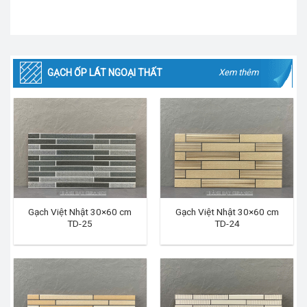
GẠCH ỐP LÁT NGOẠI THẤT
Xem thêm
Gạch Việt Nhật 30×60 cm
Gạch Việt Nhật 30×60 cm
TD-25
TD-24