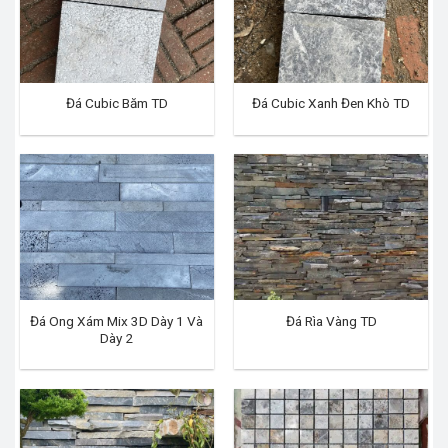
Đá Cubic Băm TD
Đá Cubic Xanh Đen Khò TD
Đá Ong Xám Mix 3D Dày 1 Và
Đá Rìa Vàng TD
Dày 2