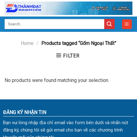
Skip
to
content
Search
for:
Home
/
Products tagged “Gốm Ngoại Thất”
FILTER
No products were found matching your selection.
ĐĂNG KÝ NHẬN TIN
Bạn vui lòng nhập địa chỉ email vào form bên dưới và nhấn nút
đăng ký, chúng tôi sẽ gửi email cho bạn về các chương trình