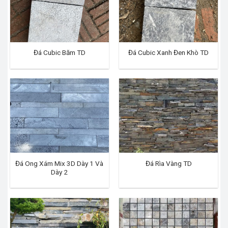
Đá Cubic Băm TD
Đá Cubic Xanh Đen Khò TD
Đá Ong Xám Mix 3D Dày 1 Và
Đá Rìa Vàng TD
Dày 2