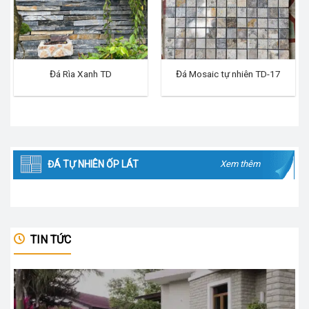
Đá Rìa Xanh TD
Đá Mosaic tự nhiên TD-17
ĐÁ TỰ NHIÊN ỐP LÁT
Xem thêm
TIN TỨC