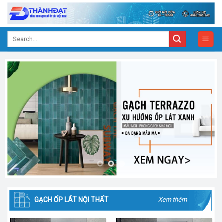
Skip
to
content
Search
for:
GẠCH ỐP LÁT NỘI THẤT
Xem thêm