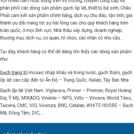
Với nhiều năm hoạt động trên thị trường, chuyên cung cấp và
phân phối các dòng sản phẩm gạch ốp lát, thiết bị bệ sinh, Châu
Phát cam kết sản phẩm chính hãng, dịch vụ chu đáo, tận tình, giá
thành ưu đãi mang tới sự hài lòng cao cho quý khách hàng trên
toàn quốc, ở mọi lĩnh vực: Nhà thầu xây dựng, doanh nghiệp,
thương mại, dịch vụ, cơ quan, tổ chức, các nhân có nhu cầu…
Tại đây, khách hàng có thể dễ dàng tìm thấy các dòng sản phẩm
như:
Gạch trang trí
mosaic nhập khẩu và trong nước, gạch thảm, gạch
ốp lát cao cấp đến từ Ấn Độ – Trung Quốc, Italian, Tây Ban Nha
Gạch ốp lát
Việt Nam: Viglacera, Primer – Premier, Royal Hoàng
Gia, Ý Mỹ, MIKADO, Vinatile – NPG, Vitto – Vincera, World Tiles,
Taicera, CMC, VID, Vicenza, BNC, Catalan, WHITE HOSRE – Bạch
Mã, Đồng Tâm, DIC, …