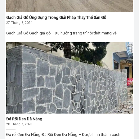
Gạch Giả Gỗ Ứng Dụng Trong Giải Pháp Thay Thế Sàn Gỗ
27 Tháng 6, 2024
Gạch Giả Gỗ Gạch giả gỗ – Xu hướng trang trí nội thất mang vẻ
Đá Rối Đen Đà Nẵng
28 Tháng 7, 2023
Đá rối đen Đà Nẵng Đá Rối Đen Đà Nẵng – Được hình thành cách