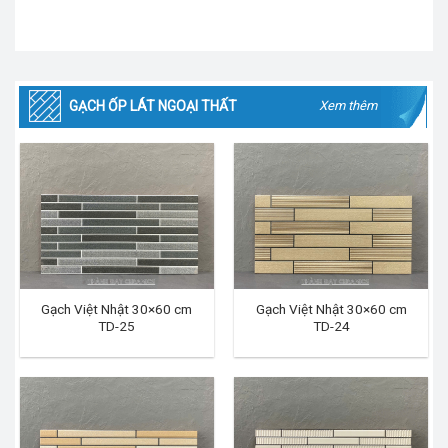
GẠCH ỐP LÁT NGOẠI THẤT
Xem thêm
Gạch Việt Nhật 30×60 cm
Gạch Việt Nhật 30×60 cm
TD-25
TD-24