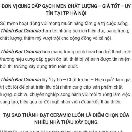
ĐƠN VỊ CUNG CẤP GẠCH MEN CHẤT LƯỢNG – GIÁ TỐT – UY
TÍN TẠI TP HÀ NỘI
Sứ mệnh hoạt động với mong muốn nâng tầm giá trị cuộc sống,
Thành Đạt Ceramic
đem tới những tiện ích hiện đại, sang trọng,
chất lượng, thậm mỹ vượt trội cho cộng đồng và xã hội.
Thành Đạt Ceramic
luôn mang trong mình hoài bão trở thành một
thương hiệu cung cấp gạch ốp lát, thiết bị vệ sinh được tín nhiệm
bởi thị trường xây dựng trên toàn quốc.
Thành Đạt Ceramic
lấy “Uy tín – Chất lượng – Hiệu quả” làm giá
trị cốt lõi để phát triển lâu dài nhằm cung cấp sản phẩm chất
lượng, dịch vụ chuyên nghiệp song hành với môi trường làm việc
sáng tạo, hiệu quả từ đội ngũ nhân viên đoàn kết, thân thiện.
TẠI SAO THÀNH ĐẠT CERAMIC LUÔN LÀ ĐIỂM CHỌN CỦA
NHIỀU NHÀ THẦU XÂY DỰNG.