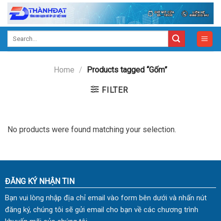
Skip
to
content
Search
for:
Home
/
Products tagged “Gốm”
FILTER
No products were found matching your selection.
ĐĂNG KÝ NHẬN TIN
Bạn vui lòng nhập địa chỉ email vào form bên dưới và nhấn nút
đăng ký, chúng tôi sẽ gửi email cho bạn về các chương trình