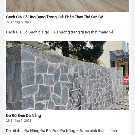
Gạch Giả Gỗ Ứng Dụng Trong Giải Pháp Thay Thế Sàn Gỗ
27 Tháng 6, 2024
Gạch Giả Gỗ Gạch giả gỗ – Xu hướng trang trí nội thất mang vẻ
Đá Rối Đen Đà Nẵng
28 Tháng 7, 2023
Đá rối đen Đà Nẵng Đá Rối Đen Đà Nẵng – Được hình thành cách