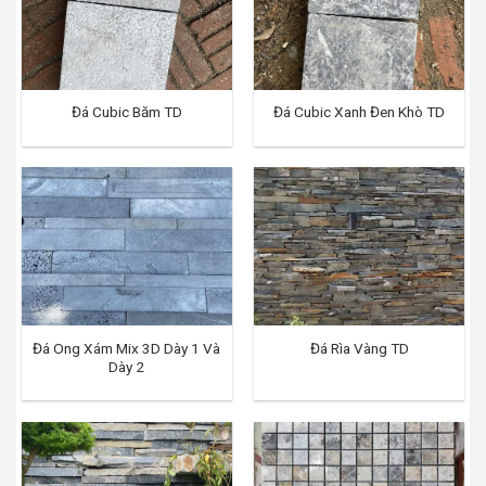
Đá Cubic Băm TD
Đá Cubic Xanh Đen Khò TD
Đá Ong Xám Mix 3D Dày 1 Và
Đá Rìa Vàng TD
Dày 2