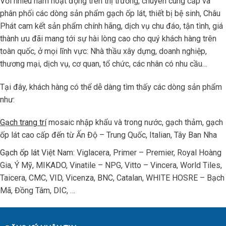
Với nhiều năm hoạt động trên thị trường, chuyên cung cấp và
phân phối các dòng sản phẩm gạch ốp lát, thiết bị bệ sinh, Châu
Phát cam kết sản phẩm chính hãng, dịch vụ chu đáo, tận tình, giá
thành ưu đãi mang tới sự hài lòng cao cho quý khách hàng trên
toàn quốc, ở mọi lĩnh vực: Nhà thầu xây dựng, doanh nghiệp,
thương mại, dịch vụ, cơ quan, tổ chức, các nhân có nhu cầu…
Tại đây, khách hàng có thể dễ dàng tìm thấy các dòng sản phẩm
như:
Gạch trang trí
mosaic nhập khẩu và trong nước, gạch thảm, gạch
ốp lát cao cấp đến từ Ấn Độ – Trung Quốc, Italian, Tây Ban Nha
Gạch ốp lát
Việt Nam: Viglacera, Primer – Premier, Royal Hoàng
Gia, Ý Mỹ, MIKADO, Vinatile – NPG, Vitto – Vincera, World Tiles,
Taicera, CMC, VID, Vicenza, BNC, Catalan, WHITE HOSRE – Bạch
Mã, Đồng Tâm, DIC, …