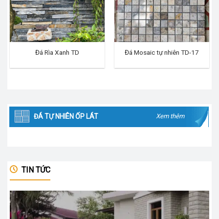
Đá Rìa Xanh TD
Đá Mosaic tự nhiên TD-17
ĐÁ TỰ NHIÊN ỐP LÁT
Xem thêm
TIN TỨC