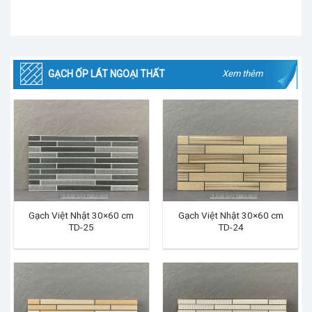
GẠCH ỐP LÁT NGOẠI THẤT
Xem thêm
Gạch Việt Nhật 30×60 cm
Gạch Việt Nhật 30×60 cm
TD-25
TD-24