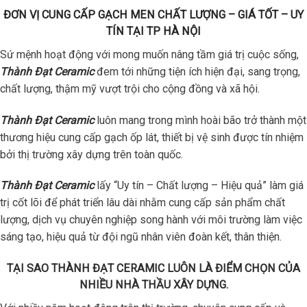
ĐƠN VỊ CUNG CẤP GẠCH MEN CHẤT LƯỢNG – GIÁ TỐT – UY
TÍN TẠI TP HÀ NỘI
Sứ mệnh hoạt động với mong muốn nâng tầm giá trị cuộc sống,
Thành Đạt Ceramic
đem tới những tiện ích hiện đại, sang trọng,
chất lượng, thậm mỹ vượt trội cho cộng đồng và xã hội.
Thành Đạt Ceramic
luôn mang trong mình hoài bão trở thành một
thương hiệu cung cấp gạch ốp lát, thiết bị vệ sinh được tín nhiệm
bởi thị trường xây dựng trên toàn quốc.
Thành Đạt Ceramic
lấy “Uy tín – Chất lượng – Hiệu quả” làm giá
trị cốt lõi để phát triển lâu dài nhằm cung cấp sản phẩm chất
lượng, dịch vụ chuyên nghiệp song hành với môi trường làm việc
sáng tạo, hiệu quả từ đội ngũ nhân viên đoàn kết, thân thiện.
TẠI SAO THÀNH ĐẠT CERAMIC LUÔN LÀ ĐIỂM CHỌN CỦA
NHIỀU NHÀ THẦU XÂY DỰNG.