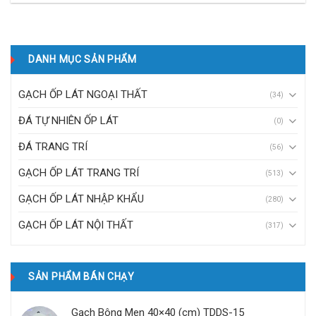
DANH MỤC SẢN PHẨM
GẠCH ỐP LÁT NGOẠI THẤT
(34)
ĐÁ TỰ NHIÊN ỐP LÁT
(0)
ĐÁ TRANG TRÍ
(56)
GẠCH ỐP LÁT TRANG TRÍ
(513)
GẠCH ỐP LÁT NHẬP KHẨU
(280)
GẠCH ỐP LÁT NỘI THẤT
(317)
SẢN PHẨM BÁN CHẠY
Gạch Bông Men 40×40 (cm) TDDS-15