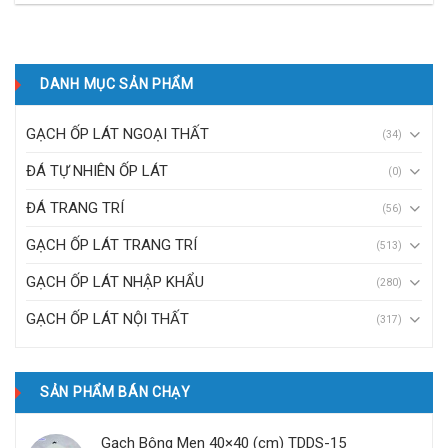
DANH MỤC SẢN PHẨM
GẠCH ỐP LÁT NGOẠI THẤT
(34)
ĐÁ TỰ NHIÊN ỐP LÁT
(0)
ĐÁ TRANG TRÍ
(56)
GẠCH ỐP LÁT TRANG TRÍ
(513)
GẠCH ỐP LÁT NHẬP KHẨU
(280)
GẠCH ỐP LÁT NỘI THẤT
(317)
SẢN PHẨM BÁN CHẠY
Gạch Bông Men 40×40 (cm) TDDS-15