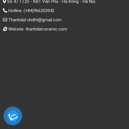
Số 47 TT20 - KĐT Văn Phú - Hà Đông - Hà Nội.
Hotline:
(+84)966203942
Thanhdat.vlxdht@gmail.com
Website: thanhdatceramic.com