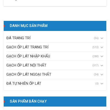
DANH MỤC SẢN PHẨM
ĐÁ TRANG TRÍ
(56)
GẠCH ỐP LÁT TRANG TRÍ
(513)
GẠCH ỐP LÁT NHẬP KHẨU
(280)
GẠCH ỐP LÁT NỘI THẤT
(317)
GẠCH ỐP LÁT NGOẠI THẤT
(34)
ĐÁ TỰ NHIÊN ỐP LÁT
(0)
SẢN PHẨM BÁN CHẠY