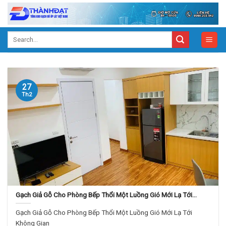
Skip
to
content
Search
for:
27
Th2
Gạch Giả Gỗ Cho Phòng Bếp Thổi Một Luồng Gió Mới Lạ Tới
Không Gian Bếp
Gạch Giả Gỗ Cho Phòng Bếp Thổi Một Luồng Gió Mới Lạ Tới
Không Gian