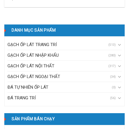
DANH MỤC SẢN PHẨM
GẠCH ỐP LÁT TRANG TRÍ
(513)
GẠCH ỐP LÁT NHẬP KHẨU
(280)
GẠCH ỐP LÁT NỘI THẤT
(317)
GẠCH ỐP LÁT NGOẠI THẤT
(34)
ĐÁ TỰ NHIÊN ỐP LÁT
(0)
ĐÁ TRANG TRÍ
(56)
SẢN PHẨM BÁN CHẠY