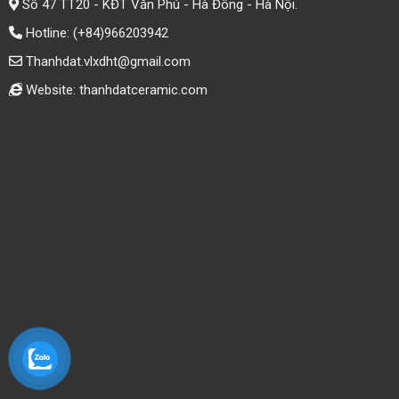
Số 47 TT20 - KĐT Văn Phú - Hà Đông - Hà Nội.
Hotline:
(+84)966203942
Thanhdat.vlxdht@gmail.com
Website: thanhdatceramic.com