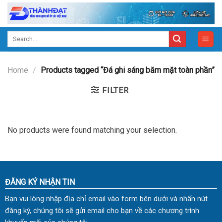
Skip
to
content
Search
for:
Home
/
Products tagged “Đá ghi sáng băm mặt toàn phần”
FILTER
No products were found matching your selection.
ĐĂNG KÝ NHẬN TIN
Bạn vui lòng nhập địa chỉ email vào form bên dưới và nhấn nút
đăng ký, chúng tôi sẽ gửi email cho bạn về các chương trình