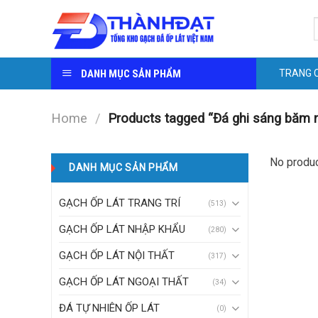
Skip
S
to
f
content
DANH MỤC SẢN PHẨM
TRANG 
Home
/
Products tagged “Đá ghi sáng băm m
No produc
DANH MỤC SẢN PHẨM
GẠCH ỐP LÁT TRANG TRÍ
(513)
GẠCH ỐP LÁT NHẬP KHẨU
(280)
GẠCH ỐP LÁT NỘI THẤT
(317)
GẠCH ỐP LÁT NGOẠI THẤT
(34)
ĐÁ TỰ NHIÊN ỐP LÁT
(0)