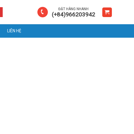
ĐẶT HÀNG NHANH
(+84)966203942
LIÊN HỆ