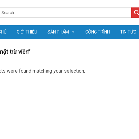
earch
or:
CHỦ
GIỚI THIỆU
SẢN PHẨM
CÔNG TRÌNH
TIN TỨC
ặt trừ viền”
ts were found matching your selection.