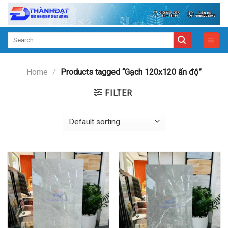
Skip
to
content
Search
for:
Home
/
Products tagged “Gạch 120x120 ấn độ”
FILTER