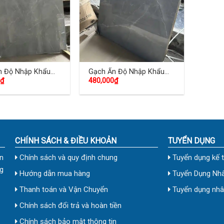
n Độ Nhập Khẩu
Gạch Ấn Độ Nhập Khẩu
₫
480,000
₫
0 (cm) TDVH-01
100×100 (cm) TDVH-02
CHÍNH SÁCH & ĐIỀU KHOẢN
TUYỂN DỤNG
n
Chính sách và quy định chung
Tuyển dụng kế 
g
Hướng dẫn mua hàng
Tuyển Dụng Nhâ
Thanh toán và Vận Chuyển
Tuyển dụng nhân
Chính sách đổi trả và hoàn tiền
Chính sách bảo mật thông tin