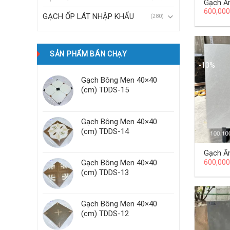
Gạch Ấ
600,000
100×10
GẠCH ỐP LÁT NHẬP KHẨU
(280)
SẢN PHẨM BÁN CHẠY
-13%
Gạch Bông Men 40×40
(cm) TDDS-15
Gạch Bông Men 40×40
(cm) TDDS-14
Gạch Ấ
600,000
Gạch Bông Men 40×40
100×10
(cm) TDDS-13
Gạch Bông Men 40×40
(cm) TDDS-12