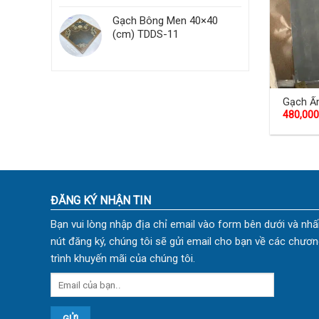
Gạch Bông Men 40×40
(cm) TDDS-11
Gạch Ấ
480,000
100×10
ĐĂNG KÝ NHẬN TIN
Bạn vui lòng nhập địa chỉ email vào form bên dưới và nhấ
nút đăng ký, chúng tôi sẽ gửi email cho bạn về các chươn
trình khuyến mãi của chúng tôi.