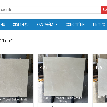
earch
or:
CHỦ
GIỚI THIỆU
SẢN PHẨM
CÔNG TRÌNH
TIN TỨC
00 cm”
-13%
-13%