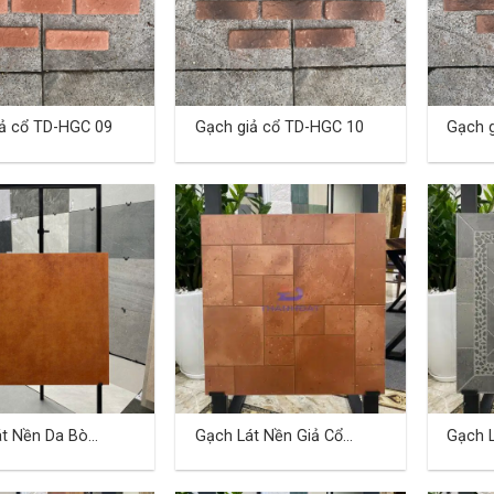
ả cổ TD-HGC 09
Gạch giả cổ TD-HGC 10
Gạch 
t Nền Da Bò
Gạch Lát Nền Giả Cổ
Gạch L
3
60×60 Cm TDHN-01
60×60