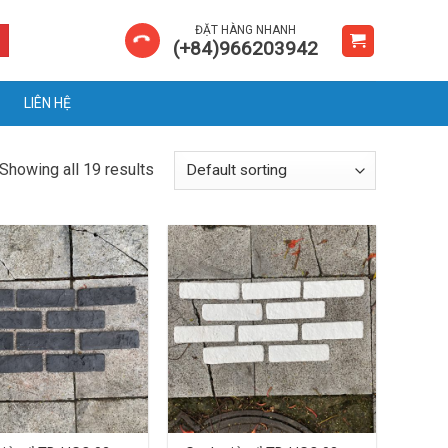
ĐẶT HÀNG NHANH
(+84)966203942
LIÊN HỆ
Showing all 19 results