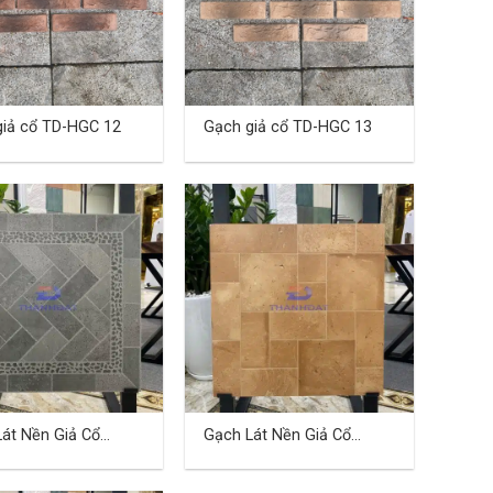
giả cổ TD-HGC 12
Gạch giả cổ TD-HGC 13
át Nền Giả Cổ
Gạch Lát Nền Giả Cổ
 Cm TDHN-02
60×60 Cm TDHN-03