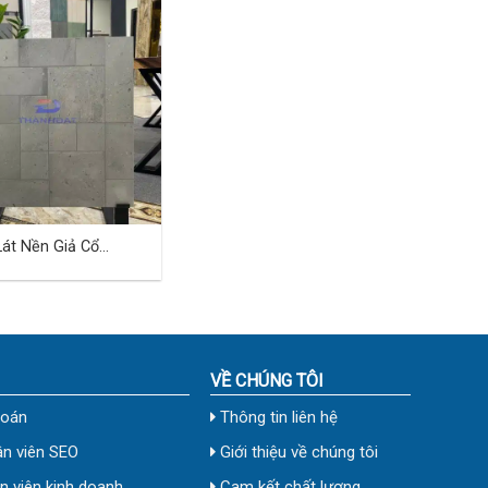
át Nền Giả Cổ
 Cm TDHN-06
VỀ CHÚNG TÔI
toán
Thông tin liên hệ
n viên SEO
Giới thiệu về chúng tôi
 viên kinh doanh
Cam kết chất lượng