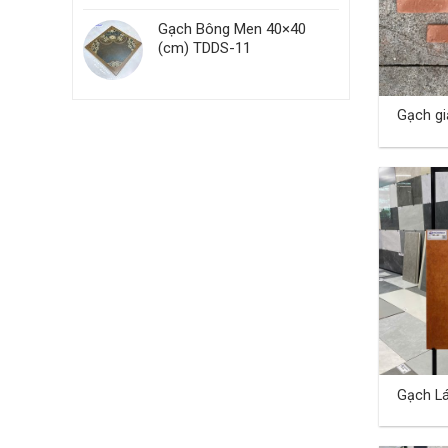
Gạch Bông Men 40×40
(cm) TDDS-11
Gạch gi
Gạch Lá
TDHA-0