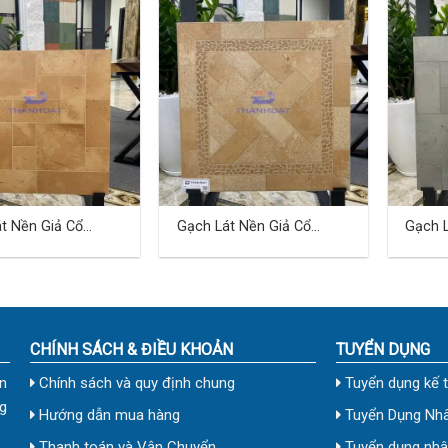
t Nền Giả Cổ
Gạch Lát Nền Giả Cổ
Gạch L
Cm TDHN-04
60×60 Cm TDHN-05
60×60
CHÍNH SÁCH & ĐIỀU KHOẢN
TUYỂN DỤNG
n
Chính sách và quy định chung
Tuyển dụng kế 
g
Hướng dẫn mua hàng
Tuyển Dụng Nhâ
Thanh toán và Vận Chuyển
Tuyển dụng nhân