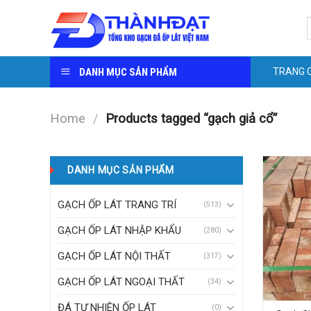
Skip
S
to
f
content
DANH MỤC SẢN PHẨM
TRANG 
Home
/
Products tagged “gạch giả cổ”
DANH MỤC SẢN PHẨM
GẠCH ỐP LÁT TRANG TRÍ
(513)
GẠCH ỐP LÁT NHẬP KHẨU
(280)
GẠCH ỐP LÁT NỘI THẤT
(317)
GẠCH ỐP LÁT NGOẠI THẤT
(34)
ĐÁ TỰ NHIÊN ỐP LÁT
(0)