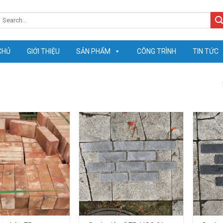
earch
or:
CHỦ
GIỚI THIỆU
SẢN PHẨM
CÔNG TRÌNH
TIN TỨC