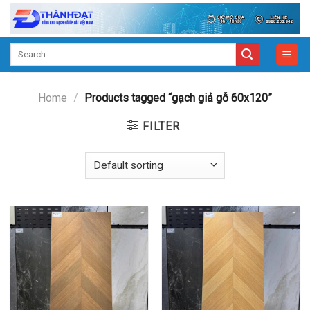
Skip
to
content
Search
for:
Home
/
Products tagged “gạch giả gỗ 60x120”
FILTER