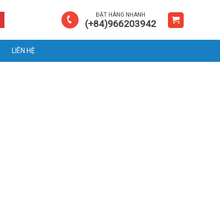
ĐẶT HÀNG NHANH
(+84)966203942
LIÊN HỆ