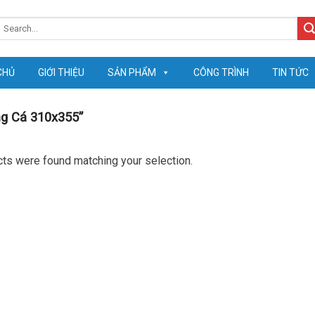
earch
or:
CHỦ
GIỚI THIỆU
SẢN PHẨM
CÔNG TRÌNH
TIN TỨC
g Cá 310x355”
ts were found matching your selection.