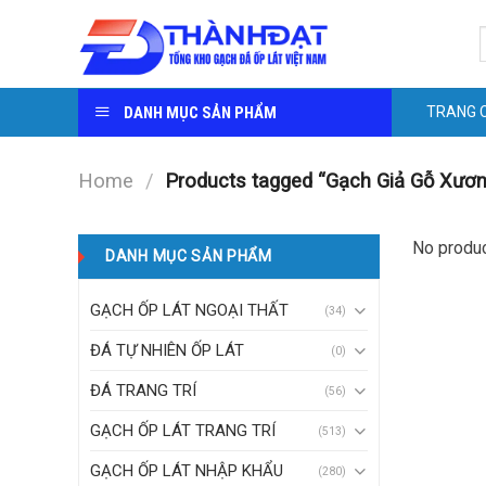
Skip
S
to
f
content
DANH MỤC SẢN PHẨM
TRANG 
Home
/
Products tagged “Gạch Giả Gỗ Xươn
No produc
DANH MỤC SẢN PHẨM
GẠCH ỐP LÁT NGOẠI THẤT
(34)
ĐÁ TỰ NHIÊN ỐP LÁT
(0)
ĐÁ TRANG TRÍ
(56)
GẠCH ỐP LÁT TRANG TRÍ
(513)
GẠCH ỐP LÁT NHẬP KHẨU
(280)