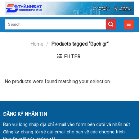
Skip
to
content
Search
for:
Home
/
Products tagged “Gạch gr”
FILTER
No products were found matching your selection.
ĐĂNG KÝ NHẬN TIN
Bạn vui lòng nhập địa chỉ email vào form bên dưới và nhấn nút
đăng ký, chúng tôi sẽ gửi email cho bạn về các chương trình