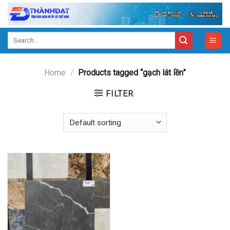
Skip
to
content
Search
for:
Home
/
Products tagged “gạch lát lền”
FILTER