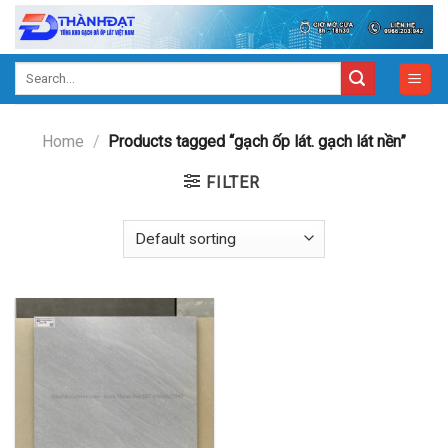
Skip
to
content
Search
for:
Home
/
Products tagged “gạch ốp lát. gạch lát nền”
FILTER