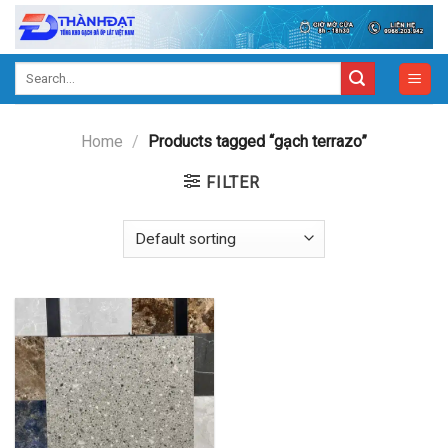
Skip
to
content
Search
for:
Home
/
Products tagged “gạch terrazo”
FILTER