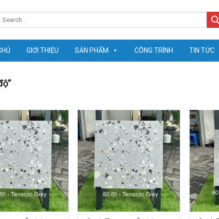
earch
or:
CHỦ
GIỚI THIỆU
SẢN PHẨM
CÔNG TRÌNH
TIN TỨC
độ”