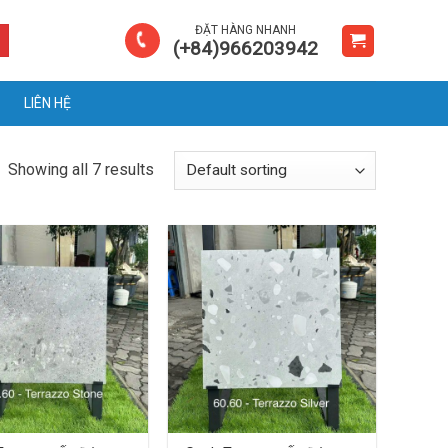
ĐẶT HÀNG NHANH
(+84)966203942
LIÊN HỆ
Showing all 7 results