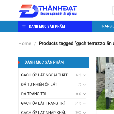
Skip
S
to
f
content
DANH MỤC SẢN PHẨM
TRANG 
Home
/
Products tagged “gạch terrazzo ấn 
DANH MỤC SẢN PHẨM
GẠCH ỐP LÁT NGOẠI THẤT
(34)
ĐÁ TỰ NHIÊN ỐP LÁT
(0)
ĐÁ TRANG TRÍ
(56)
GẠCH ỐP LÁT TRANG TRÍ
(513)
GẠCH ỐP LÁT NHẬP KHẨU
(280)