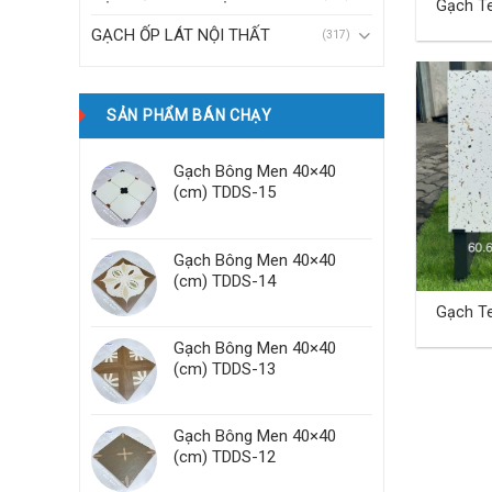
Gạch T
60×60 
GẠCH ỐP LÁT NỘI THẤT
(317)
SẢN PHẨM BÁN CHẠY
Gạch Bông Men 40×40
(cm) TDDS-15
Gạch Bông Men 40×40
(cm) TDDS-14
Gạch T
60×60 
Gạch Bông Men 40×40
(cm) TDDS-13
Gạch Bông Men 40×40
(cm) TDDS-12