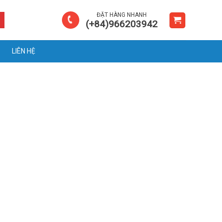
ĐẶT HÀNG NHANH
(+84)966203942
LIÊN HỆ