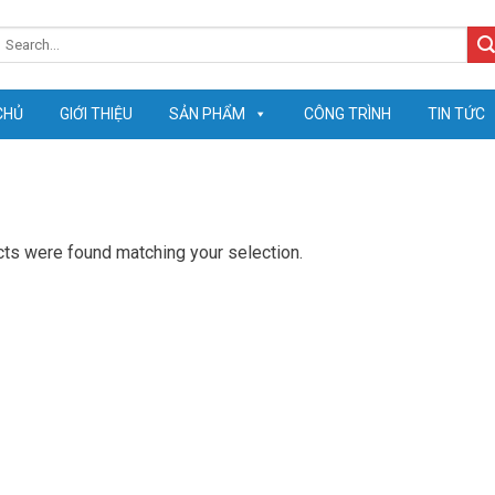
earch
or:
CHỦ
GIỚI THIỆU
SẢN PHẨM
CÔNG TRÌNH
TIN TỨC
ts were found matching your selection.