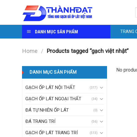
Skip
S
to
f
content
DANH MỤC SẢN PHẨM
TRANG 
Home
/
Products tagged “gạch việt nhật”
No produc
DANH MỤC SẢN PHẨM
GẠCH ỐP LÁT NỘI THẤT
(317)
GẠCH ỐP LÁT NGOẠI THẤT
(34)
ĐÁ TỰ NHIÊN ỐP LÁT
(0)
ĐÁ TRANG TRÍ
(56)
GẠCH ỐP LÁT TRANG TRÍ
(513)