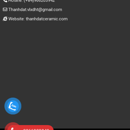
Hotline:
(+84)966203942
Thanhdat.vlxdht@gmail.com
Website: thanhdatceramic.com