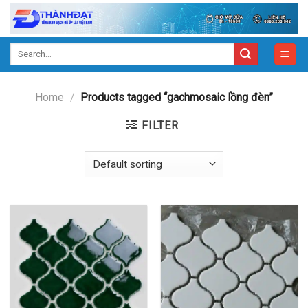
Skip
to
content
Search
for:
Home
/
Products tagged “gachmosaic lồng đèn”
FILTER