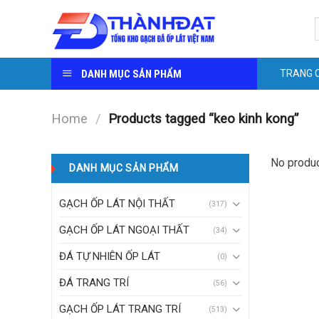
Skip
S
to
f
content
DANH MỤC SẢN PHẨM
TRANG 
Home
/
Products tagged “keo kinh kong”
No produc
DANH MỤC SẢN PHẨM
GẠCH ỐP LÁT NỘI THẤT
(317)
GẠCH ỐP LÁT NGOẠI THẤT
(34)
ĐÁ TỰ NHIÊN ỐP LÁT
(0)
ĐÁ TRANG TRÍ
(56)
GẠCH ỐP LÁT TRANG TRÍ
(513)