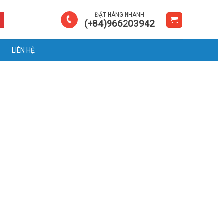
ĐẶT HÀNG NHANH
(+84)966203942
LIÊN HỆ