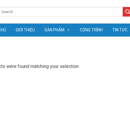
earch
or:
CHỦ
GIỚI THIỆU
SẢN PHẨM
CÔNG TRÌNH
TIN TỨC
ts were found matching your selection.