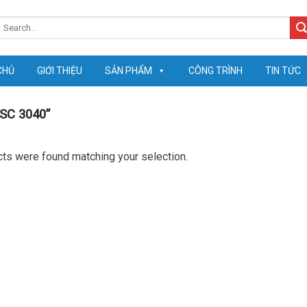
earch
or:
CHỦ
GIỚI THIỆU
SẢN PHẨM
CÔNG TRÌNH
TIN TỨC
 SC 3040”
ts were found matching your selection.