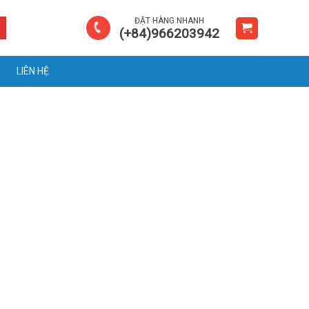
ĐẶT HÀNG NHANH
(+84)966203942
LIÊN HỆ