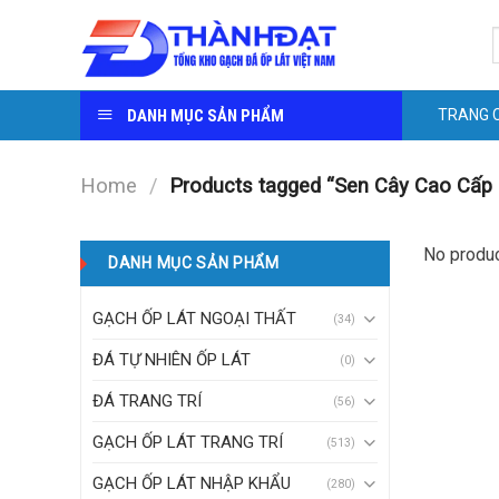
Skip
S
to
f
content
DANH MỤC SẢN PHẨM
TRANG 
Home
/
Products tagged “Sen Cây Cao Cấp
No produc
DANH MỤC SẢN PHẨM
GẠCH ỐP LÁT NGOẠI THẤT
(34)
ĐÁ TỰ NHIÊN ỐP LÁT
(0)
ĐÁ TRANG TRÍ
(56)
GẠCH ỐP LÁT TRANG TRÍ
(513)
GẠCH ỐP LÁT NHẬP KHẨU
(280)