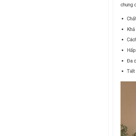
chung c
Chất
Khả 
Cách
Hấp 
Đa d
Tiết