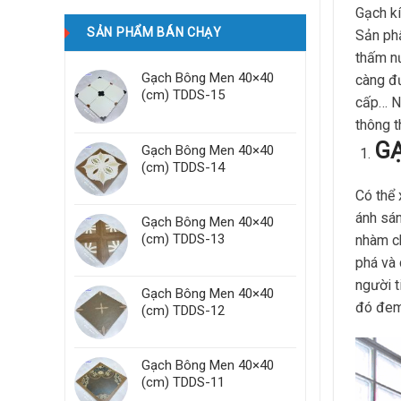
Gạch kí
SẢN PHẨM BÁN CHẠY
Sản ph
thấm nư
Gạch Bông Men 40×40
càng đư
(cm) TDDS-15
cấp… Ng
thông t
GẠ
Gạch Bông Men 40×40
(cm) TDDS-14
Có thể
ánh sán
Gạch Bông Men 40×40
(cm) TDDS-13
nhàm ch
phá và 
người t
Gạch Bông Men 40×40
đó đem 
(cm) TDDS-12
Gạch Bông Men 40×40
(cm) TDDS-11