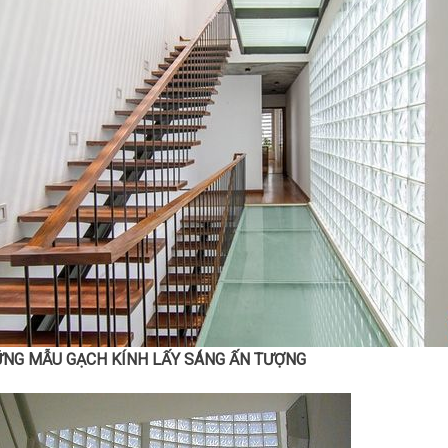
NG MẪU GẠCH KÍNH LẤY SÁNG ẤN TƯỢNG