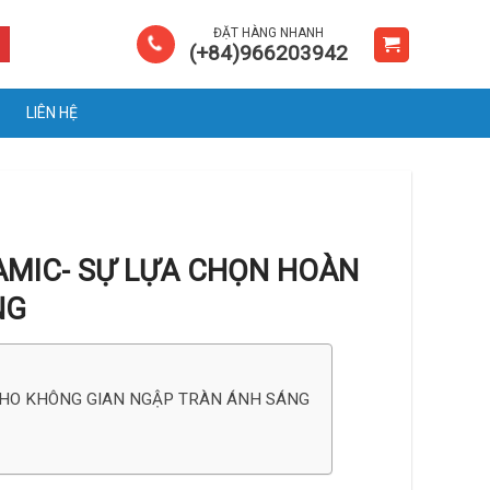
ĐẶT HÀNG NHANH
(+84)966203942
LIÊN HỆ
AMIC- SỰ LỰA CHỌN HOÀN
NG
CHO KHÔNG GIAN NGẬP TRÀN ÁNH SÁNG