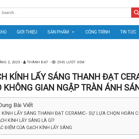
earch
or:
CHỦ
GIỚI THIỆU
SẢN PHẨM
CÔNG TRÌNH
TIN TỨC
ÁNG 2, 2023
-
THÀNH ĐẠT
-
2945 LƯỢT XEM
H KÍNH LẤY SÁNG THANH ĐẠT CER
 KHÔNG GIAN NGẬP TRÀN ÁNH SÁ
Dung Bài Viết
 KÍNH LẤY SÁNG THANH ĐẠT CERAMIC- SỰ LỰA CHỌN HOÀN 
CH KÍNH LẤY SÁNG LÀ GÌ?
C ĐIỂM CỦA GẠCH KÍNH LẤY SÁNG