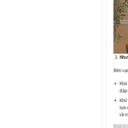
Như
Bên cạ
Khá 
đập 
Khó 
lựa 
về m