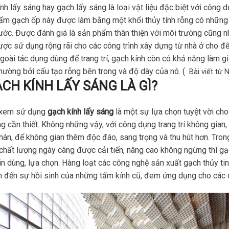
nh lấy sáng hay gạch lấy sáng là loại vật liệu đặc biệt với công dụ
ẩm gạch ốp này được làm bằng một khối thủy tính rỗng có những 
ớc. Được đánh giá là sản phẩm thân thiện với môi trường cũng n
ợc sử dụng rộng rãi cho các công trình xây dựng từ nhà ở cho đ
oài tác dụng dùng để trang trí, gạch kính còn có khả năng làm 
hường bởi cấu tạo rỗng bên trong và độ dày của nó. (
Bài viết từ
CH KÍNH LẤY SÁNG LÀ GÌ?
 xem sử dụng
gạch kính lấy sáng
là một sự lựa chọn tuyệt vời c
g cần thiết. Không những vậy, với công dụng trang trí không gian
án, để không gian thêm độc đáo, sang trọng và thu hút hơn. Tro
chất lượng ngày càng được cải tiến, nâng cao không ngừng thì gạc
in dùng, lựa chọn. Hàng loạt các công nghệ sản xuất gạch thủy t
đến sự hồi sinh của những tấm kính cũ, đem ứng dụng cho các cô