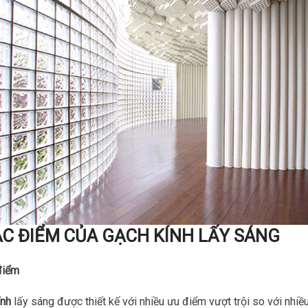
C ĐIỂM CỦA GẠCH KÍNH LẤY SÁNG
điểm
ính
lấy sáng được thiết kế với nhiều ưu điểm vượt trội so với nhi