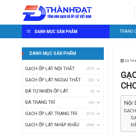
Skip
S
to
f
content
DANH MỤC SẢN PHẨM
TRANG 
DANH MỤC SẢN PHẨM
23 TH
GẠCH ỐP LÁT NỘI THẤT
(317)
GẠC
GẠCH ỐP LÁT NGOẠI THẤT
(34)
CHO
ĐÁ TỰ NHIÊN ỐP LÁT
(0)
Nội 
ĐÁ TRANG TRÍ
(56)
GẠCH
GẠCH ỐP LÁT TRANG TRÍ
(513)
GẠ
GẠCH ỐP LÁT NHẬP KHẨU
ĐẶ
(280)