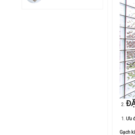
ĐẶ
Ưu 
Gạch k