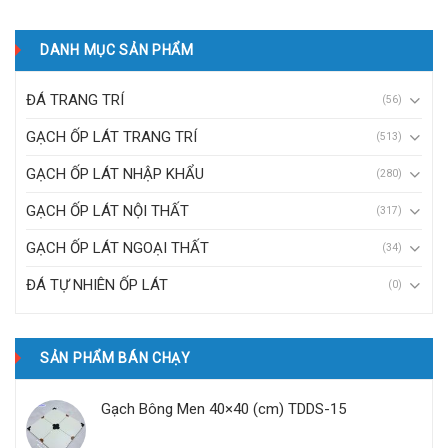
DANH MỤC SẢN PHẨM
ĐÁ TRANG TRÍ
(56)
GẠCH ỐP LÁT TRANG TRÍ
(513)
GẠCH ỐP LÁT NHẬP KHẨU
(280)
GẠCH ỐP LÁT NỘI THẤT
(317)
GẠCH ỐP LÁT NGOẠI THẤT
(34)
ĐÁ TỰ NHIÊN ỐP LÁT
(0)
SẢN PHẨM BÁN CHẠY
Gạch Bông Men 40×40 (cm) TDDS-15