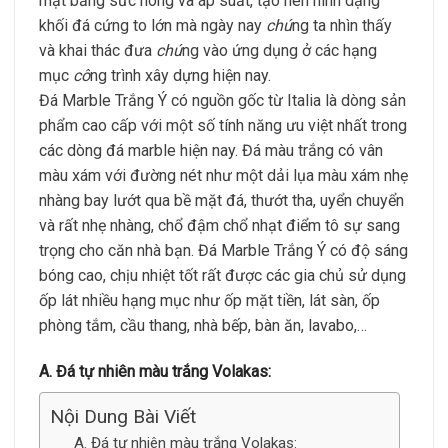
mặt bằng sức nóng và áp suất, tạo nên hình dạng
khối đá cứng to lớn mà ngày nay
chú
ng ta nhìn thấy
và khai thác đưa
chú
ng vào ứng dụng ở các hạng
mục
cô
ng trình xây dựng hiện nay.
Đá Marble Trắng Ý có nguồn gốc từ Italia là dòng sản
phẩm cao cấp với một số tính năng ưu việt nhất trong
các dòng đá marble hiện nay. Đá màu trắng có vân
màu xám với đường nét như một dải lụa màu xám nhẹ
nhàng bay lướt qua bề mặt đá, thướt tha, uyển chuyển
và rất nhẹ nhàng, chổ đậm chổ nhạt điểm tô sự sang
trọng cho căn nhà bạn. Đá Marble Trắng Ý có độ sáng
bóng cao, chịu nhiệt tốt rất được các gia chủ sử dụng
ốp lát nhiều hạng mục như ốp mặt tiền, lát sàn, ốp
phòng tắm, cầu thang, nhà bếp, bàn ăn, lavabo,…
A. Đá tự nhiên màu trắng Volakas:
Nội Dung Bài Viết
A. Đá tự nhiên màu trắng Volakas: