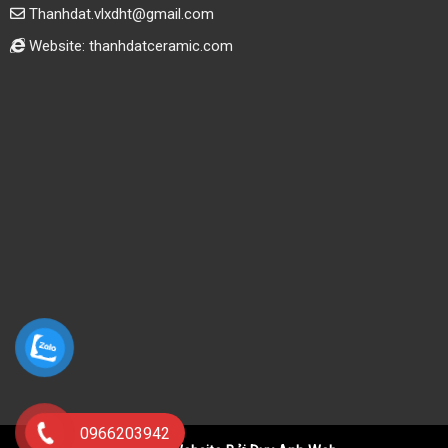
Thanhdat.vlxdht@gmail.com
Website: thanhdatceramic.com
0966203942