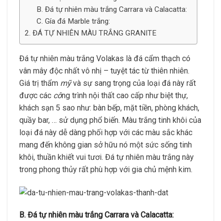
B. Đá tự nhiên màu trắng Carrara và Calacatta:
C. Gía đá Marble trắng:
2. ĐÁ TỰ NHIÊN MÀU TRẮNG GRANITE
Đá tự nhiên màu trắng Volakas là đá cẩm thạch có
vân mây độc nhất vô nhị – tuyệt tác từ thiên nhiên.
Giá trị thẩm
mỹ
và sự sang trọng của loại đá này rất
được các
cô
ng trình nội thất cao cấp như biệt thự,
khách sạn 5 sao như: bàn bếp, mặt tiền, phòng khách,
quầy bar, … sử dụng phổ biến. Màu trắng tinh khôi của
loại đá này dễ dàng phối hợp với các màu sắc khác
mang đến không gian sở hữu nó một sức sống tinh
khôi, thuần khiết vui tươi. Đá tự nhiên màu trắng này
trong phong thủy rất phù hợp với gia chủ mệnh kim.
B. Đá tự nhiên màu trắng Carrara và Calacatta: