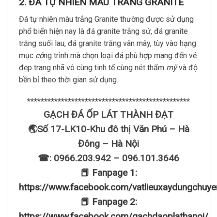
2. ĐÁ TỰ NHIÊN MÀU TRẮNG GRANITE
Đá tự nhiên màu trắng Granite thường được sử dụng
phổ biến hiện nay là đá granite trắng sứ, đá granite
trắng suối lau, đá granite trắng vân mây, tùy vào hạng
mục
cô
ng trình mà chọn loại đá phù hợp mang đến vẻ
đẹp trang nhã vô cùng tinh tế cùng nét thẩm
mỹ
và độ
bền bỉ theo thời gian sử dụng.
************************************************
GẠCH ĐÁ ỐP LÁT THÀNH ĐẠT
🌏Số 17-LK10-Khu đô thị Văn Phú – Hà
Đông – Hà Nội
☎: 0966.203.942 – 096.101.3646
📕 Fanpage 1:
https://www.facebook.com/vatlieuxaydungchuye
📕 Fanpage 2:
https://www.facebook.com/gachdaoplathanoi/