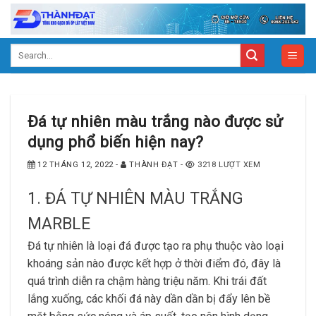
Skip
to
content
Search
for:
Đá tự nhiên màu trắng nào được sử
dụng phổ biến hiện nay?
12 THÁNG 12, 2022
-
THÀNH ĐẠT
-
3218 LƯỢT XEM
1. ĐÁ TỰ NHIÊN MÀU TRẮNG
MARBLE
Đá tự nhiên là loại đá được tạo ra phụ thuộc vào loại
khoáng sản nào được kết hợp ở thời điểm đó, đây là
quá trình diễn ra chậm hàng triệu năm. Khi trái đất
lắng xuống, các khối đá này dần dần bị đẩy lên bề