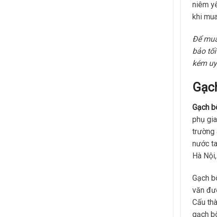
niêm yế
khi mua
Để mua
bảo tố
kém uy 
Gạch
Gạch b
phụ gia
trường
nước ta
Hà Nội,
Gạch bô
văn đượ
Cấu thà
gạch b