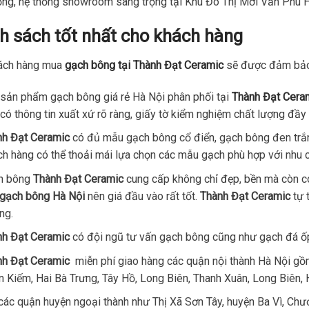
ộng, hệ thống showroom sang trọng tại Khu Đô Thị Mới Văn Phú 
h sách tốt nhất cho khách hàng
ách hàng mua
gạch bông tại Thành Đạt Ceramic
sẽ được đảm bảo 
sản phẩm gạch bông giá rẻ Hà Nội phân phối tại
Thành Đạt Cera
có thông tin xuất xứ rõ ràng, giấy tờ kiểm nghiệm chất lượng đầy
nh Đạt Ceramic
có đủ mẫu gạch bông cổ điển, gạch bông đen trắ
h hàng có thể thoải mái lựa chọn các mẫu gạch phù hợp với nhu 
h bông
Thành Đạt Ceramic
cung cấp không chỉ đẹp, bền mà còn có
gạch bông Hà Nội
nên giá đầu vào rất tốt.
Thành Đạt Ceramic
tự 
ng.
nh Đạt Ceramic
có đội ngũ tư vấn gạch bông cũng như gạch đá ốp l
nh Đạt Ceramic
miễn phí giao hàng các quận nội thành Hà Nội gồ
 Kiếm, Hai Bà Trưng, Tây Hồ, Long Biên, Thanh Xuân, Long Biên,
các quận huyện ngoại thành như Thị Xã Sơn Tây, huyện Ba Vì, Ch