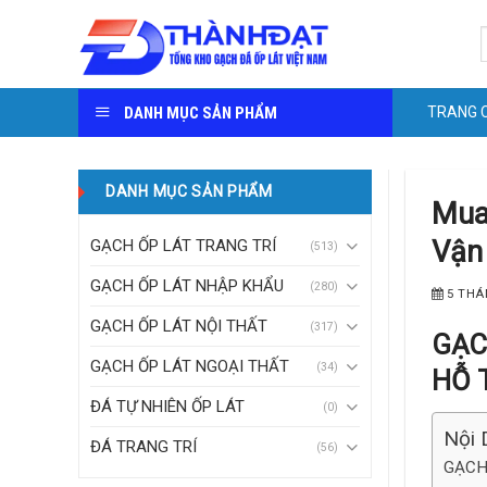
Skip
S
to
f
content
DANH MỤC SẢN PHẨM
TRANG 
DANH MỤC SẢN PHẨM
Mua 
Vận
GẠCH ỐP LÁT TRANG TRÍ
(513)
GẠCH ỐP LÁT NHẬP KHẨU
(280)
5 THÁ
GẠCH ỐP LÁT NỘI THẤT
(317)
GẠC
GẠCH ỐP LÁT NGOẠI THẤT
(34)
HỖ 
ĐÁ TỰ NHIÊN ỐP LÁT
(0)
Nội 
ĐÁ TRANG TRÍ
(56)
GẠCH 