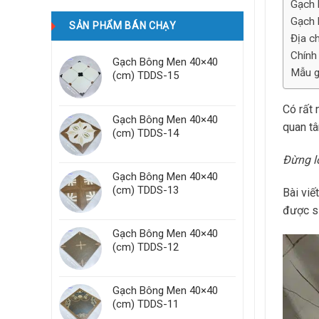
Gạch 
Gạch 
SẢN PHẨM BÁN CHẠY
Địa c
Chính
Gạch Bông Men 40×40
Mẫu g
(cm) TDDS-15
Có rất 
Gạch Bông Men 40×40
quan tâ
(cm) TDDS-14
Đừng l
Gạch Bông Men 40×40
(cm) TDDS-13
Bài viế
được sự
Gạch Bông Men 40×40
(cm) TDDS-12
Gạch Bông Men 40×40
(cm) TDDS-11