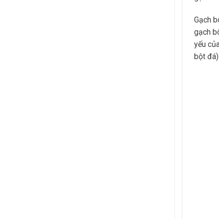
Gạch bô
gạch bô
yếu của
bột đá