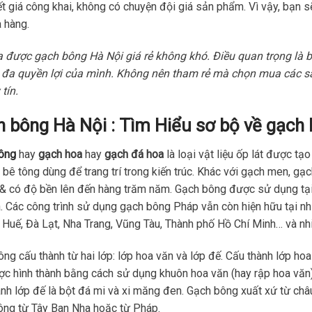
t giá công khai, không có chuyện đội giá sản phẩm. Vì vậy, bạn s
 hàng.
 được gạch bông Hà Nội giá rẻ không khó. Điều quan trọng là b
i đa quyền lợi của mình. Không nên tham rẻ mà chọn mua các 
tín.
 bông Hà Nội : Tìm Hiểu sơ bộ về gạch
ông
hay
gạch hoa
hay
gạch đá hoa
là loại vật liệu ốp lát được tạ
 bê tông dùng để trang trí trong kiến trúc. Khác với gạch men, gạ
 & có độ bền lên đến hàng trăm năm. Gạch bông được sử dụng tạ
. Các công trình sử dụng gạch bông Pháp vẫn còn hiện hữu tại nh
 Huế, Đà Lạt, Nha Trang, Vũng Tàu, Thành phố Hồ Chí Minh… và nh
ng cấu thành từ hai lớp: lớp hoa văn và lớp đế. Cấu thành lớp hoa
c hình thành bằng cách sử dụng khuôn hoa văn (hay rập hoa văn
nh lớp đế là bột đá mi và xi măng đen. Gạch bông xuất xứ từ châ
ông từ Tây Ban Nha hoặc từ Pháp.