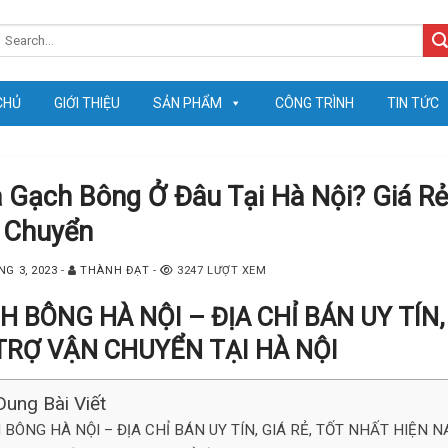
earch
or:
CHỦ
GIỚI THIỆU
SẢN PHẨM
CÔNG TRÌNH
TIN TỨC
Gạch Bông Ở Đâu Tại Hà Nội? Giá Rẻ,
 Chuyển
NG 3, 2023
-
THÀNH ĐẠT
-
3247 LƯỢT XEM
H BÔNG HÀ NỘI – ĐỊA CHỈ BÁN UY TÍN,
TRỢ VẬN CHUYỂN TẠI HÀ NỘI
Dung Bài Viết
BÔNG HÀ NỘI – ĐỊA CHỈ BÁN UY TÍN, GIÁ RẺ, TỐT NHẤT HIỆN 