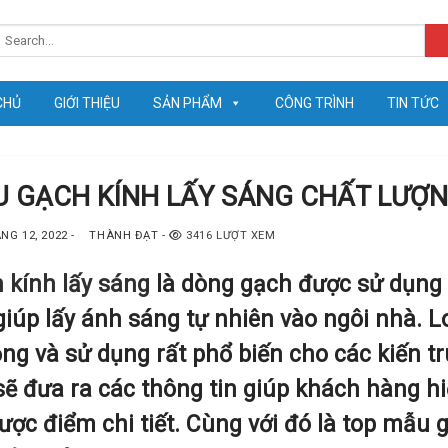
earch
or:
CHỦ
GIỚI THIỆU
SẢN PHẨM
CÔNG TRÌNH
TIN TỨC
 GẠCH KÍNH LẤY SÁNG CHẤT LƯỢN
NG 12, 2022
-
THÀNH ĐẠT
-
3416 LƯỢT XEM
 kính lấy sáng
là dòng gạch được sử dụng
 giúp lấy ánh sáng tự nhiên vào ngôi nhà. 
ng và sử dụng rất phổ biến cho các kiến trú
sẽ đưa ra các thông tin giúp khách hàng hi
ược điểm chi tiết. Cùng với đó là top mẫu 