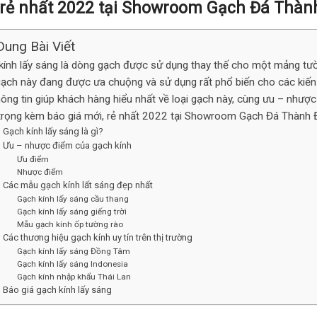
 rẻ nhất 2022 tại Showroom Gạch Đá Thàn
Dung Bài Viết
kính lấy sáng là dòng gạch được sử dụng thay thế cho một mảng tườn
gạch này đang được ưa chuộng và sử dụng rất phổ biến cho các kiến tr
ông tin giúp khách hàng hiểu nhất về loại gạch này, cùng ưu – nhược 
trọng kèm báo giá mới, rẻ nhất 2022 tại Showroom Gạch Đá Thành 
Gạch kính lấy sáng là gì?
Ưu – nhược điểm của gạch kính
Ưu điểm
Nhược điểm
Các mẫu gạch kính lất sáng đẹp nhất
Gạch kính lấy sáng cầu thang
Gạch kính lấy sáng giếng trời
Mẫu gạch kính ốp tường rào
Các thương hiệu gạch kính uy tín trên thị trường
Gạch kính lấy sáng Đồng Tâm
Gạch kính lấy sáng Indonesia
Gạch kính nhập khẩu Thái Lan
Báo giá gạch kính lấy sáng