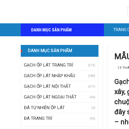
Skip
S
to
f
content
DANH MỤC SẢN PHẨM
TRANG 
DANH MỤC SẢN PHẨM
MẪU
GẠCH ỐP LÁT TRANG TRÍ
(513)
13 THÁ
GẠCH ỐP LÁT NHẬP KHẨU
(280)
Gạch
GẠCH ỐP LÁT NỘI THẤT
(317)
xây,
GẠCH ỐP LÁT NGOẠI THẤT
(34)
chuộ
ĐÁ TỰ NHIÊN ỐP LÁT
(0)
đây 
ĐÁ TRANG TRÍ
(56)
– nh