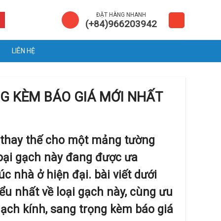
ĐẶT HÀNG NHANH
(+84)966203942
LIÊN HỆ
G KÈM BÁO GIÁ MỚI NHẤT
 thay thế cho một mảng tường
Loại gạch này đang được ưa
c nhà ở hiện đại. bài viết dưới
ểu nhất về loại gạch này, cùng ưu
gạch kính, sang trọng kèm báo giá