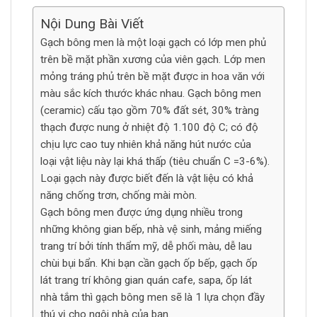
Nội Dung Bài Viết
Gạch bông men là một loại gạch có lớp men phủ
trên bề mặt phần xương của viên gạch. Lớp men
mỏng tráng phủ trên bề mặt được in hoa văn với
màu sắc kích thước khác nhau. Gạch bông men
(ceramic) cấu tạo gồm 70% đất sét, 30% tràng
thạch được nung ở nhiệt độ 1.100 độ C; có độ
chịu lực cao tuy nhiên khả năng hút nước của
loại vật liệu này lại khá thấp (tiêu chuẩn C =3-6%).
Loại gạch này được biết đến là vật liệu có khả
năng chống trơn, chống mài mòn.
Gạch bông men được ứng dụng nhiều trong
những không gian bếp, nhà vệ sinh, mảng miếng
trang trí bởi tính thẩm mỹ, dễ phối màu, dễ lau
chùi bụi bẩn. Khi bạn cần gạch ốp bếp, gạch ốp
lát trang trí không gian quán cafe, sapa, ốp lát
nhà tắm thì gạch bông men sẽ là 1 lựa chọn đầy
thú vị cho ngôi nhà của bạn.