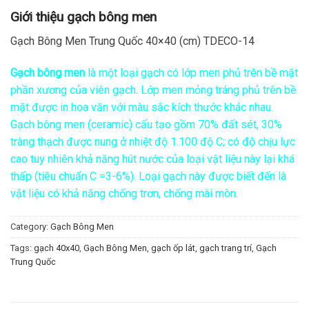
Giới thiệu gạch bông men
Gạch Bông Men Trung Quốc 40×40 (cm) TDECO-14
Gạch bông men
là một loại gạch có lớp men phủ trên bề mặt
phần xương của viên gạch. Lớp men mỏng tráng phủ trên bề
mặt được in hoa văn với màu sắc kích thước khác nhau.
Gạch bông men (ceramic) cấu tạo gồm 70% đất sét, 30%
tràng thạch được nung ở nhiệt độ 1.100 độ C; có độ chịu lực
cao tuy nhiên khả năng hút nước của loại vật liệu này lại khá
thấp (tiêu chuẩn C =3-6%). Loại gạch này được biết đến là
vật liệu có khả năng chống trơn, chống mài mòn.
Category:
Gạch Bông Men
Tags:
gạch 40x40
,
Gạch Bông Men
,
gạch ốp lát
,
gạch trang trí
,
Gạch
Trung Quốc