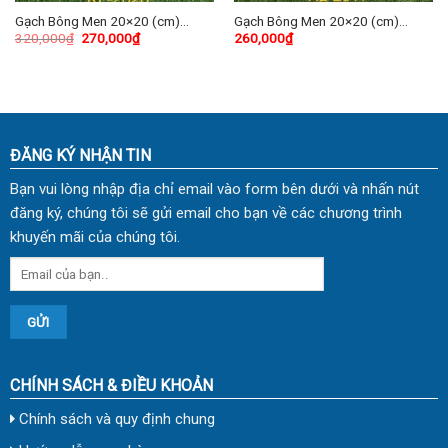
Gạch Bông Men 20×20 (cm)
Gạch Bông Men 20×20 (cm)
320,000
₫
270,000
₫
260,000
₫
TDKL-2020
TDKL-2011
ĐĂNG KÝ NHẬN TIN
Bạn vui lòng nhập địa chỉ email vào form bên dưới và nhấn nút
đăng ký, chúng tôi sẽ gửi email cho bạn về các chương trình
khuyến mãi của chúng tôi.
CHÍNH SÁCH & ĐIỀU KHOẢN
Chính sách và quy định chung