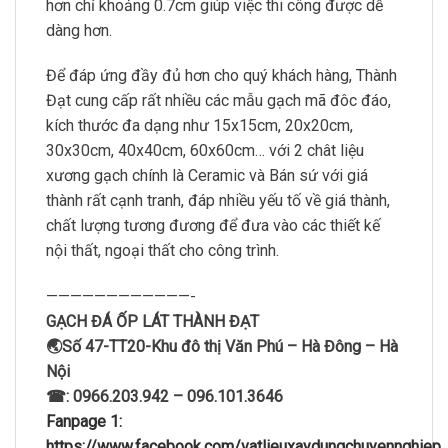
hơn chỉ khoảng 0.7cm giúp việc thi công được dễ
dàng hơn.
Để đáp ứng đầy đủ hơn cho quý khách hàng, Thành
Đạt cung cấp rất nhiều các mẫu gạch mã đôc đáo,
kích thước đa dạng như 15x15cm, 20x20cm,
30x30cm, 40x40cm, 60x60cm… với 2 chât liệu
xương gạch chính là Ceramic và Bán sứ với giá
thành rất cạnh tranh, đáp nhiều yếu tố về giá thành,
chất lượng tương đương để đưa vào các thiết kế
nội thất, ngoại thất cho công trình.
————————————-
GẠCH ĐÁ ỐP LÁT THÀNH ĐẠT
🌏Số 47-TT20-Khu đô thị Văn Phú – Hà Đông – Hà
Nội
☎: 0966.203.942 – 096.101.3646
Fanpage 1:
https://www.facebook.com/vatlieuxaydungchuyennghiep