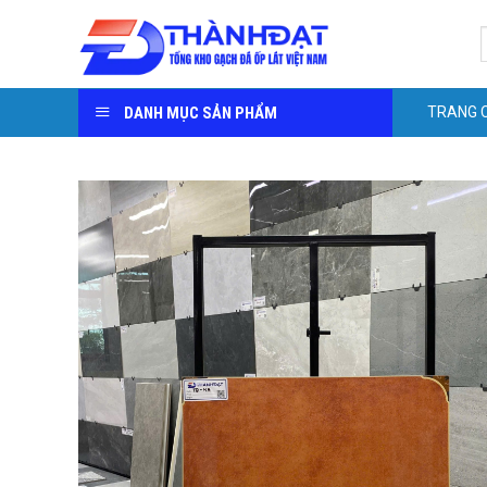
Skip
S
to
f
content
DANH MỤC SẢN PHẨM
TRANG 