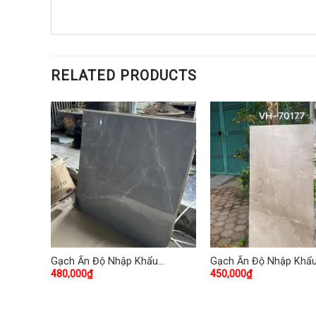
RELATED PRODUCTS
 60×120
Gạch Ấn Độ Nhập Khẩu
Gạch Ấn Độ Nhập Khẩ
480,000
₫
450,000
₫
100×100 (cm) TDVH-02
(cm) TDVH-05