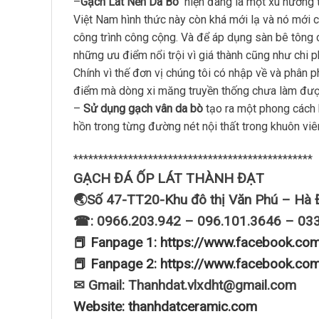
–
Gạch Lát Nền Da Bò
hiện đang là một xu hướng thị
Việt Nam hình thức này còn khá mới lạ và nó mới 
công trình công cộng. Và để áp dụng sàn bê tông c
những ưu điểm nổi trội vì giá thành cũng như chi ph
Chính vì thế đơn vị chúng tôi có nhập về và phân p
điểm mà dòng xi măng truyền thống chưa làm đượ
–
Sử dụng gạch vân da bò
tạo ra một phong cách k
hồn trong từng đường nét nội thất trong khuôn viê
************************************************
GẠCH ĐÁ ỐP LÁT THÀNH ĐẠT
🌏Số 47-TT20-Khu đô thị Văn Phú – Hà 
☎: 0966.203.942 – 096.101.3646 – 03
📕 Fanpage 1: https://www.facebook.co
📕 Fanpage 2: https://www.facebook.co
✉ Gmail: Thanhdat.vlxdht@gmail.com
Website: thanhdatceramic.com