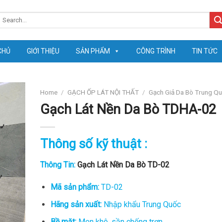
earch
or:
CHỦ
GIỚI THIỆU
SẢN PHẨM
CÔNG TRÌNH
TIN TỨC
Home
/
GẠCH ỐP LÁT NỘI THẤT
/
Gạch Giả Da Bò Trung Q
Gạch Lát Nền Da Bò TDHA-02
Thông số kỹ thuật :
Thông Tin:
Gạch Lát Nền Da Bò TD-02
Mã sản phẩm:
TD-02
Hãng sản xuất:
Nhập khẩu Trung Quốc
Bề mặt:
Men khô, sần chống trơn