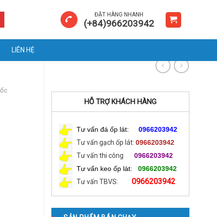
ĐẶT HÀNG NHANH
(+84)966203942
LIÊN HỆ
uốc
HỖ TRỢ KHÁCH HÀNG
Tư vấn đá ốp lát:
0966203942
Tư vấn gạch ốp lát:
0966203942
Tư vấn thi công
0966203942
Tư vấn keo ốp lát:
0966203942
0966203942
Tư vấn TBVS: