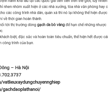
nh hành khá lâu tại các quốc gia tiên tiến trên thế giới, tuy nhiên
chỉ nhen nhóm xuất hiện ở các nhà xưởng, tòa nhà văn phòng hay 
ho các công trình nhà dân, quán xá thì nó lại không thể hiện được
í về thời gian hoàn thành.
hối tới thị trường dòng
gạch da bò vàng
để hạn chế những nhược
c.
hách biệt, đặc sắc và hoàn toàn tiêu chuẩn, thể hiện hết được cá
n công trình của bạn.
Đông – Hà Nội
3.702.3737
m/vatlieuxaydungchuyennghiep
m/gachdaoplathanoi/