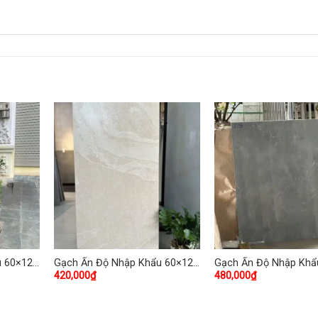
u 60×120
Gạch Ấn Độ Nhập Khẩu 60×120
Gạch Ấn Độ Nhập Khẩ
420,000
₫
480,000
₫
(cm) TDHP-05
100×100 (cm) TDVH-0