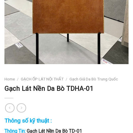
Home
/
GẠCH ỐP LÁT NỘI THẤT
/
Gạch Giả Da Bò Trung Quốc
Gạch Lát Nền Da Bò TDHA-01
Thông số kỹ thuật :
Thông Tin:
Gạch Lát Nền Da Bò TD-01