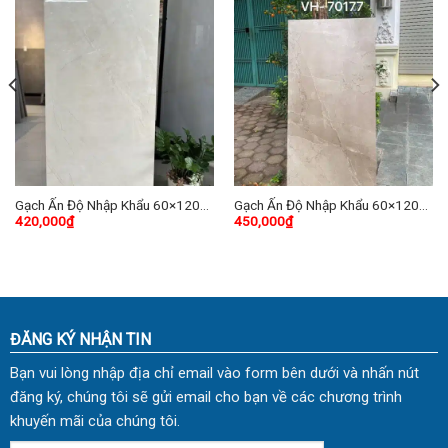
Gạch Ấn Độ Nhập Khẩu 60×120
Gạch Ấn Độ Nhập Khẩu 60×120
420,000
₫
450,000
₫
(cm) TDHP-09
(cm) TDVH-05
ĐĂNG KÝ NHẬN TIN
Bạn vui lòng nhập địa chỉ email vào form bên dưới và nhấn nút
đăng ký, chúng tôi sẽ gửi email cho bạn về các chương trình
khuyến mãi của chúng tôi.