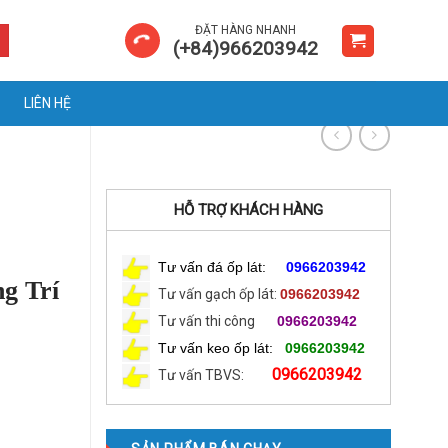
ĐẶT HÀNG NHANH
(+84)966203942
LIÊN HỆ
HỖ TRỢ KHÁCH HÀNG
Tư vấn đá ốp lát:
0966203942
g Trí
Tư vấn gạch ốp lát:
0966203942
Tư vấn thi công
0966203942
Tư vấn keo ốp lát:
0966203942
0966203942
Tư vấn TBVS: