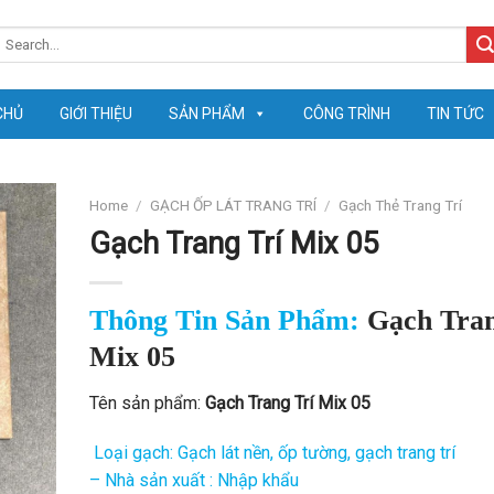
earch
or:
CHỦ
GIỚI THIỆU
SẢN PHẨM
CÔNG TRÌNH
TIN TỨC
Home
/
GẠCH ỐP LÁT TRANG TRÍ
/
Gạch Thẻ Trang Trí
Gạch Trang Trí Mix 05
Thông Tin Sản Phẩm:
Gạch Tran
Mix 05
Tên sản phẩm:
Gạch Trang Trí Mix 05
Loại gạch: Gạch lát nền, ốp tường, gạch trang trí
– Nhà sản xuất : Nhập khẩu