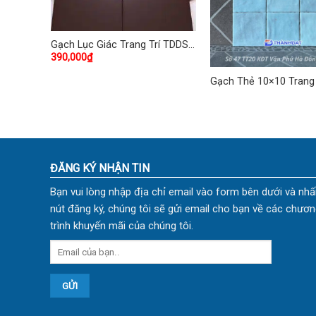
Gạch Lục Giác Trang Trí TDDS-
390,000
₫
15
DS-47
Gạch Thẻ 10×10 Trang 
TDECO-04
ĐĂNG KÝ NHẬN TIN
Bạn vui lòng nhập địa chỉ email vào form bên dưới và nhấ
nút đăng ký, chúng tôi sẽ gửi email cho bạn về các chươn
trình khuyến mãi của chúng tôi.