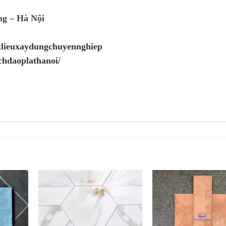
ng – Hà Nội
atlieuxaydungchuyennghiep
chdaoplathanoi/