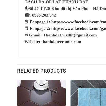
GẠCH ĐÁ ỐP LÁT THÀNH ĐẠT
🌏Số 47-TT20-Khu đô thị Văn Phú – Hà Đô
☎: 0966.203.942
📕 Fanpage 1: https://www.facebook.com/v
📕 Fanpage 2: https://www.facebook.com/ga
✉ Gmail: Thanhdat.vlxdht@gmail.com
Website: thanhdatceramic.com
RELATED PRODUCTS