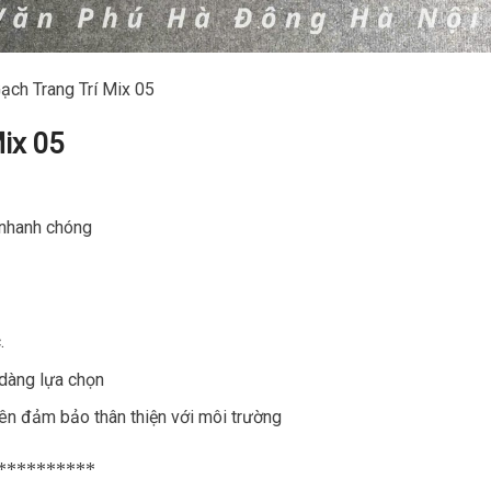
ạch Trang Trí Mix 05
ix 05
o nhanh chóng
.
dàng lựa chọn
ên đảm bảo thân thiện với môi trường
**********