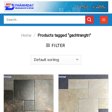
Skip
to
content
Search
for:
Home
/
Products tagged “gachtrangtri”
FILTER