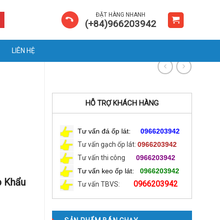
ĐẶT HÀNG NHANH
(+84)966203942
LIÊN HỆ
HỖ TRỢ KHÁCH HÀNG
Tư vấn đá ốp lát:
0966203942
Tư vấn gạch ốp lát:
0966203942
Tư vấn thi công
0966203942
Tư vấn keo ốp lát:
0966203942
p Khẩu
0966203942
Tư vấn TBVS: