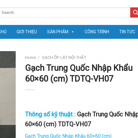
earch
or:
CHỦ
GIỚI THIỆU
SẢN PHẨM
CÔNG TRÌNH
TIN TỨC
Home
/
GẠCH ỐP LÁT NỘI THẤT
Gạch Trung Quốc Nhập Khẩu
60×60 (cm) TDTQ-VH07
Thông số kỹ thuật :
Gạch Trung Quốc Nhậ
60×60 (cm) TDTQ-VH07
Gạch Trung Quốc Nhập Khẩu 60×60 (cm)