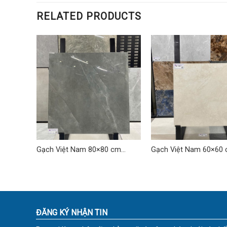
RELATED PRODUCTS
cm TD-
Gạch Việt Nam 80×80 cm
Gạch Việt Nam 60×60 
TDLQ-17
VNH 03
ĐĂNG KÝ NHẬN TIN