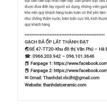
đại tiên tiến bật nhất hiện nay. Sản phẩm đạt ti
được đưa đến tay người sử dụng, những viên gạch p
khe nên quý khách hàng hoàn toàn có thể yên tâm
như chống thấm nước, bám bẩn cực tốt, kích thước
quý khách hàng
************************************************
GẠCH ĐÁ ỐP LÁT THÀNH ĐẠT
🌏Số 47-TT20-Khu đô thị Văn Phú – Hà 
☎: 0966.203.942 – 096.101.3646
📕 Fanpage 1: https://www.facebook.co
📕 Fanpage 2: https://www.facebook.co
✉ Gmail: Thanhdat.vlxdht@gmail.com
Website: thanhdatceramic.com