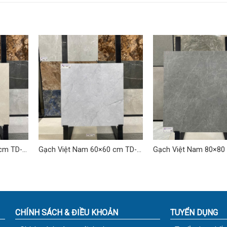
cm TD-
Gạch Việt Nam 60×60 cm TD-
Gạch Việt Nam 80×80
VNH 02
TDLQ-01
CHÍNH SÁCH & ĐIỀU KHOẢN
TUYỂN DỤNG