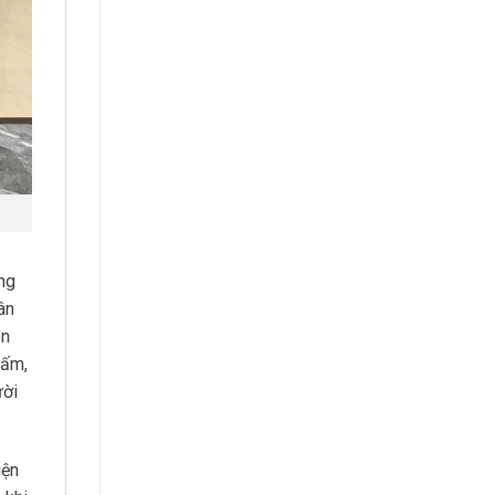
ng
ân
ên
hấm,
ười
iện