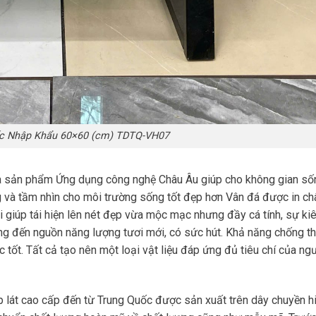
c Nhập Khẩu 60×60 (cm) TDTQ-VH07
a sản phẩm Ứng dụng công nghệ Châu Âu giúp cho không gian số
g và tầm nhìn cho môi trường sống tốt đẹp hơn Vân đá được in ch
 giúp tái hiện lên nét đẹp vừa mộc mạc nhưng đầy cá tính, sự ki
g đến nguồn năng lượng tươi mới, có sức hút. Khả năng chống t
 tốt. Tất cả tạo nên một loại vật liệu đáp ứng đủ tiêu chí của ng
 lát cao cấp đến từ Trung Quốc được sản xuất trên dây chuyền h