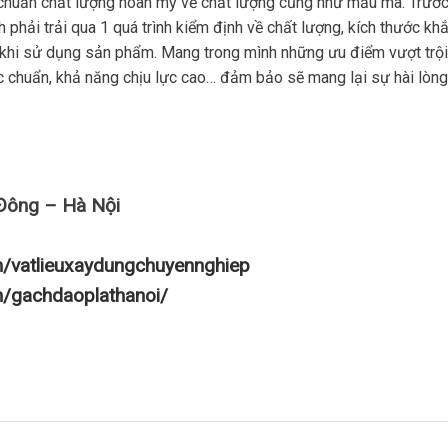
êu chuẩn chất lượng hoàn mỹ về chất lượng cũng như mẫu mã. Trước
hải trải qua 1 quá trình kiểm định về chất lượng, kích thước khắ
 khi sử dụng sản phẩm. Mang trong mình những ưu điểm vượt trội
 chuẩn, khả năng chịu lực cao… đảm bảo sẽ mang lại sự hài lòng
Đông – Hà Nội
m/vatlieuxaydungchuyennghiep
m/gachdaoplathanoi/