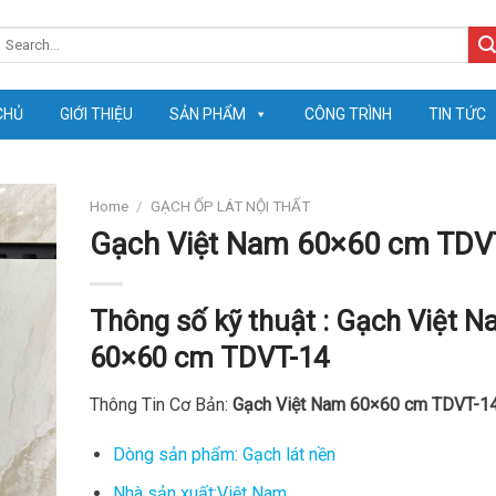
earch
or:
CHỦ
GIỚI THIỆU
SẢN PHẨM
CÔNG TRÌNH
TIN TỨC
Home
/
GẠCH ỐP LÁT NỘI THẤT
Gạch Việt Nam 60×60 cm TDV
Thông số kỹ thuật :
Gạch Việt N
60×60 cm TDVT-14
Thông Tin Cơ Bản:
Gạch Việt Nam 60×60 cm TDVT-1
Dòng sản phẩm: Gạch lát nền
Nhà sản xuất:Việt Nam