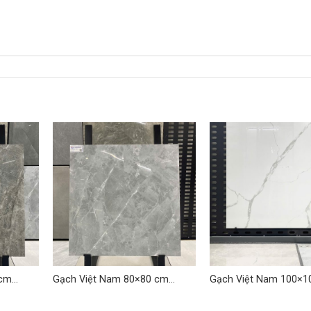
 cm
Gạch Việt Nam 80×80 cm
Gạch Việt Nam 100×1
TDLQ-18
TD-LQ 01