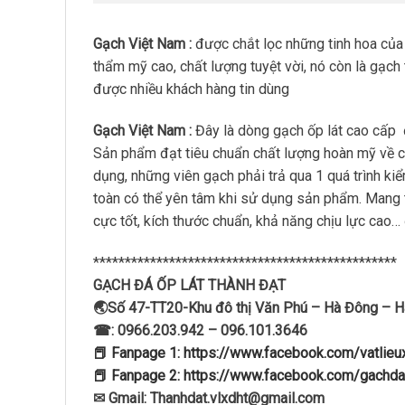
Gạch Việt Nam :
được chắt lọc những tinh hoa của
thẩm mỹ cao, chất lượng tuyệt vời, nó còn là gạch
được nhiều khách hàng tin dùng
Gạch Việt Nam :
Đây là dòng gạch ốp lát cao cấp
Sản phẩm đạt tiêu chuẩn chất lượng hoàn mỹ về 
dụng, những viên gạch phải trả qua 1 quá trình ki
toàn có thể yên tâm khi sử dụng sản phẩm. Mang
cực tốt, kích thước chuẩn, khả năng chịu lực cao
************************************************
GẠCH ĐÁ ỐP LÁT THÀNH ĐẠT
🌏Số 47-TT20-Khu đô thị Văn Phú – Hà Đông – H
☎: 0966.203.942 – 096.101.3646
📕 Fanpage 1: https://www.facebook.com/vatlie
📕 Fanpage 2: https://www.facebook.com/gachda
✉ Gmail: Thanhdat.vlxdht@gmail.com