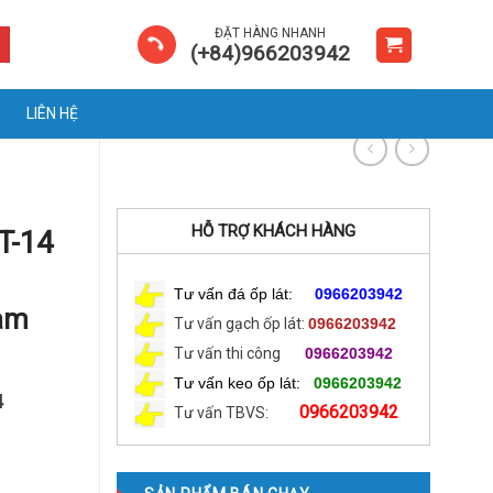
ĐẶT HÀNG NHANH
(+84)966203942
LIÊN HỆ
HỖ TRỢ KHÁCH HÀNG
T-14
Tư vấn đá ốp lát:
0966203942
am
Tư vấn gạch ốp lát:
0966203942
Tư vấn thi công
0966203942
Tư vấn keo ốp lát:
0966203942
4
0966203942
Tư vấn TBVS: