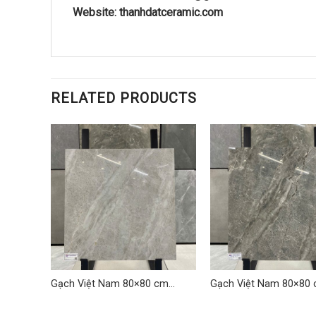
Website: thanhdatceramic.com
RELATED PRODUCTS
cm
Gạch Việt Nam 80×80 cm
Gạch Việt Nam 80×80
TDLQ-12
TDLQ-10