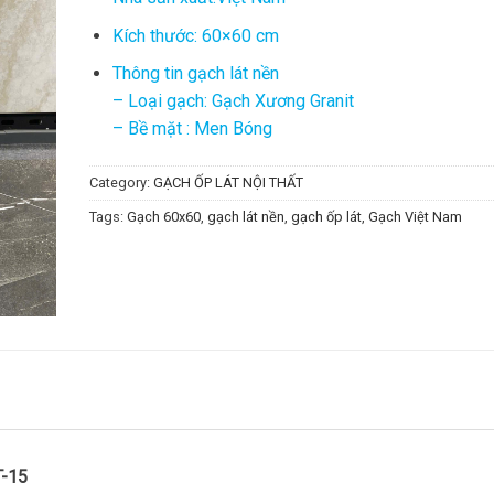
Kích thước: 60×60 cm
Thông tin gạch lát nền
– Loại gạch: Gạch Xương Granit
– Bề mặt : Men Bóng
Category:
GẠCH ỐP LÁT NỘI THẤT
Tags:
Gạch 60x60
,
gạch lát nền
,
gạch ốp lát
,
Gạch Việt Nam
T-15