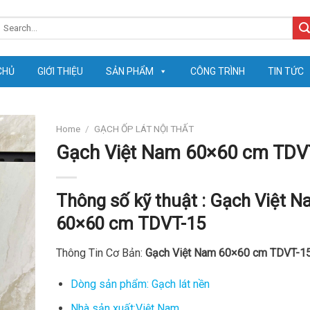
earch
or:
CHỦ
GIỚI THIỆU
SẢN PHẨM
CÔNG TRÌNH
TIN TỨC
Home
/
GẠCH ỐP LÁT NỘI THẤT
Gạch Việt Nam 60×60 cm TDV
Thông số kỹ thuật :
Gạch Việt N
60×60 cm TDVT-15
Thông Tin Cơ Bản:
Gạch Việt Nam 60×60 cm TDVT-1
Dòng sản phẩm: Gạch lát nền
Nhà sản xuất:Việt Nam