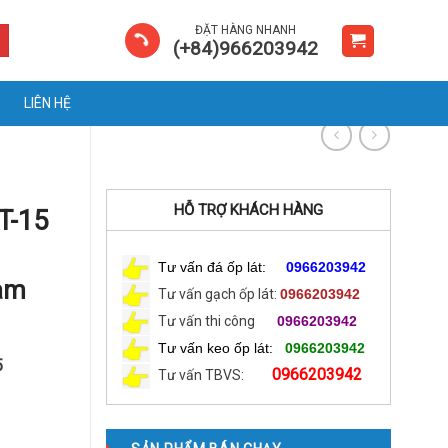
ĐẶT HÀNG NHANH
(+84)966203942
LIÊN HỆ
HỖ TRỢ KHÁCH HÀNG
T-15
Tư vấn đá ốp lát:
0966203942
am
Tư vấn gạch ốp lát:
0966203942
Tư vấn thi công
0966203942
Tư vấn keo ốp lát:
0966203942
5
0966203942
Tư vấn TBVS: