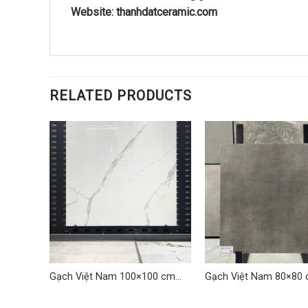
Website: thanhdatceramic.com
RELATED PRODUCTS
cm
Gạch Việt Nam 100×100 cm
Gạch Việt Nam 80×80
TD-LQ 01
TDLQ-05