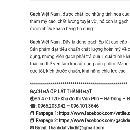
Gạch Việt Nam :
được chắt lọc những tinh hoa của
thẩm mỹ cao, chất lượng tuyệt vời, nó còn là gạch
được nhiều khách hàng tin dùng
Gạch Việt Nam :
Đây là dòng gạch ốp lát cao cấp
Sản phẩm đạt tiêu chuẩn chất lượng hoàn mỹ về 
dụng, những viên gạch phải trả qua 1 quá trình ki
toàn có thể yên tâm khi sử dụng sản phẩm. Mang
cực tốt, kích thước chuẩn, khả năng chịu lực cao
************************************************
GẠCH ĐÁ ỐP LÁT THÀNH ĐẠT
🌏Số 47-TT20-Khu đô thị Văn Phú – Hà Đông – H
☎: 0966.203.942 – 096.101.3646
📕 Fanpage 1: https://www.facebook.com/vatlie
📕 Fanpage 2: https://www.facebook.com/gachda
✉ Gmail: Thanhdat.vlxdht@gmail.com